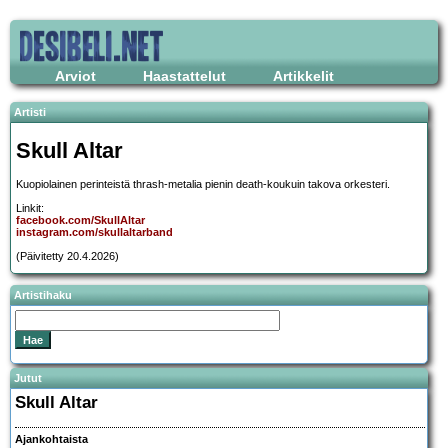
Arviot
Haastattelut
Artikkelit
Artisti
Skull Altar
Kuopiolainen perinteistä thrash-metalia pienin death-koukuin takova orkesteri.
Linkit:
facebook.com/SkullAltar
instagram.com/skullaltarband
(Päivitetty 20.4.2026)
Artistihaku
Jutut
Skull Altar
Ajankohtaista