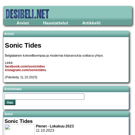
Arviot
Haastattelut
Artikkelit
Artisti
Sonic Tides
Belgialainen kokeellisempaa ja modernia kitararockia soittava yhtye.
Linkit:
facebook.com/sonictides
instagram.com/sonictides
(Päivitetty 11.10.2023)
Artistihaku
Jutut
Sonic Tides
Pienet - Lokakuu 2023
11.10.2023