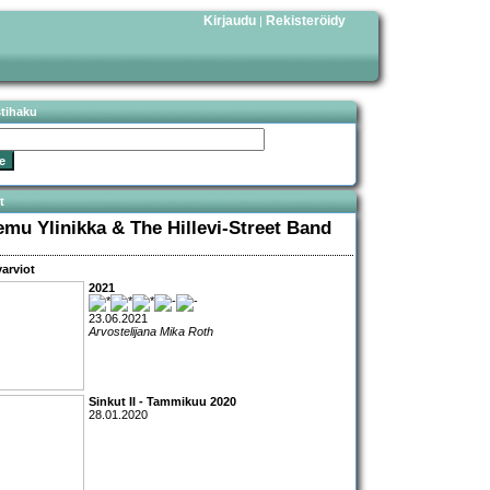
Kirjaudu
Rekisteröidy
|
stihaku
t
emu Ylinikka & The Hillevi-Street Band
arviot
2021
23.06.2021
Arvostelijana Mika Roth
Sinkut II - Tammikuu 2020
28.01.2020