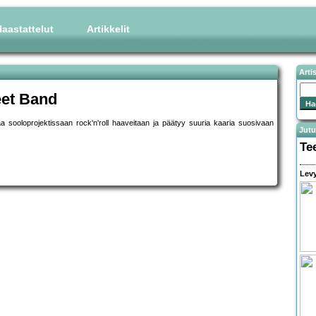
aastattelut
Artikkelit
Arti
eet Band
aa sooloprojektissaan rock'n'roll haaveitaan ja päätyy suuria kaaria suosivaan
Jutu
Te
Levy