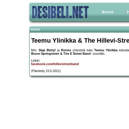
Arviot
H
Artisti
Teemu Ylinikka & The Hillevi-Str
Mm.
Slap Betty!
ja
Roisto
yhtyeistä tuttu
Teemu Ylinikka
toteutt
Bruce Springsteen & The E Street Band
-soundiin.
Linkki:
facebook.com/hillevistreetband
(Päivitetty 23.6.2021)