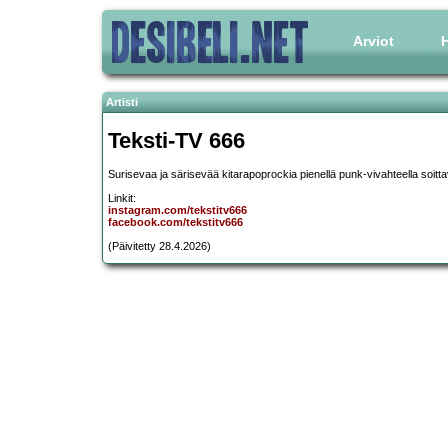
Arviot
H
Artisti
Teksti-TV 666
Surisevaa ja särisevää kitarapoprockia pienellä punk-vivahteella soitt
Linkit:
instagram.com/tekstitv666
facebook.com/tekstitv666
(Päivitetty 28.4.2026)