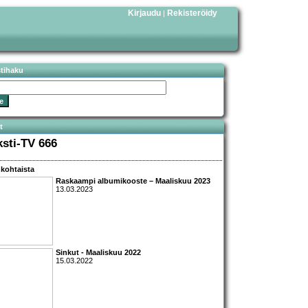
Kirjaudu
Rekisteröidy
|
stihaku
t
ksti-TV 666
kohtaista
Raskaampi albumikooste – Maaliskuu 2023
13.03.2023
Sinkut - Maaliskuu 2022
15.03.2022