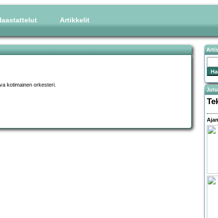
aastattelut
Artikkelit
Arti
ava kotimainen orkesteri.
Jutu
Te
Ajan