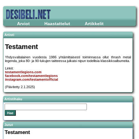
Arviot
Haastattelut
Artikkelit
Artisti
Testament
Yhdysvaltalainen vuodesta 1986 yhtämittaisesti toiminnassa ollut thrash metal
legenda, joka 80- ja 90-lukujen taitteessa julkaisi nipun todellisia klassikkoalbumeita.
Linkit:
testamentlegions.com
facebook.com/testamentlegions
instagram.com/testamentofficial
(Päivitetty 2.1.2025)
Artistihaku
Jutut
Testament