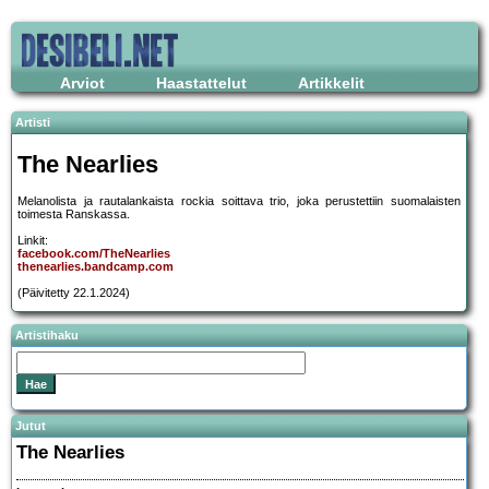
Arviot
Haastattelut
Artikkelit
Artisti
The Nearlies
Melanolista ja rautalankaista rockia soittava trio, joka perustettiin suomalaisten
toimesta Ranskassa.
Linkit:
facebook.com/TheNearlies
thenearlies.bandcamp.com
(Päivitetty 22.1.2024)
Artistihaku
Jutut
The Nearlies