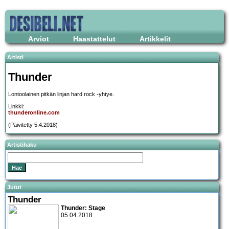
Arviot
Haastattelut
Artikkelit
Artisti
Thunder
Lontoolainen pitkän linjan hard rock -yhtye.
Linkki:
thunderonline.com
(Päivitetty 5.4.2018)
Artistihaku
Jutut
Thunder
Thunder: Stage
05.04.2018