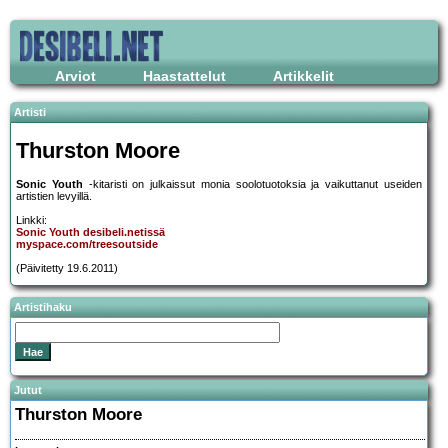
Arviot
Haastattelut
Artikkelit
Artisti
Thurston Moore
Sonic Youth
-kitaristi on julkaissut monia soolotuotoksia ja vaikuttanut useiden
artistien levyillä.
Linkki:
Sonic Youth desibeli.netissä
myspace.com/treesoutside
(Päivitetty 19.6.2011)
Artistihaku
Jutut
Thurston Moore