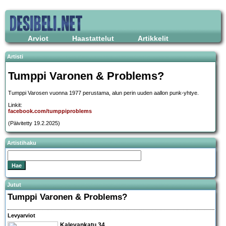
Arviot
Haastattelut
Artikkelit
Artisti
Tumppi Varonen & Problems?
Tumppi Varosen vuonna 1977 perustama, alun perin uuden aallon punk-yhtye.
Linkit:
facebook.com/tumppiproblems
(Päivitetty 19.2.2025)
Artistihaku
Jutut
Tumppi Varonen & Problems?
Levyarviot
Kalevankatu 34