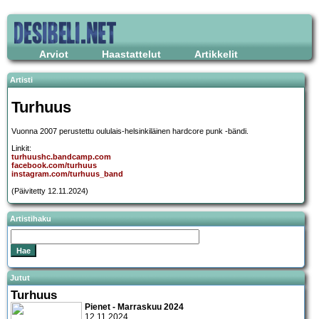
Arviot
Haastattelut
Artikkelit
Artisti
Turhuus
Vuonna 2007 perustettu oululais-helsinkiläinen hardcore punk -bändi.
Linkit:
turhuushc.bandcamp.com
facebook.com/turhuus
instagram.com/turhuus_band
(Päivitetty 12.11.2024)
Artistihaku
Jutut
Turhuus
Pienet - Marraskuu 2024
12.11.2024