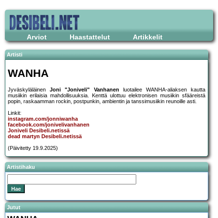
Arviot
Haastattelut
Artikkelit
Artisti
WANHA
Jyväskyläläinen
Joni "Joniveli" Vanhanen
luotailee WANHA-aliaksen kautta
musiikin erilaisia mahdollisuuksia. Kenttä ulottuu elektronisen musiikin sfääreistä
popin, raskaamman rockin, postpunkin, ambientin ja tanssimusiikin reunoille asti.
Linkit:
instagram.com/jonniwanha
facebook.com/jonivelivanhanen
Joniveli Desibeli.netissä
dead martyn Desibeli.netissä
(Päivitetty 19.9.2025)
Artistihaku
Jutut