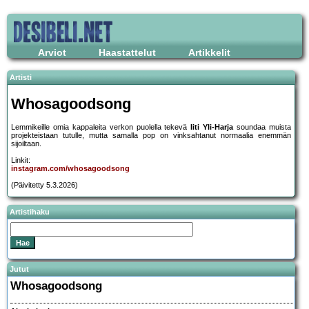
Arviot
Haastattelut
Artikkelit
Artisti
Whosagoodsong
Lemmikeille omia kappaleita verkon puolella tekevä
Iiti Yli-Harja
soundaa muista
projekteistaan tutulle, mutta samalla pop on vinksahtanut normaalia enemmän
sijoiltaan.
Linkit:
instagram.com/whosagoodsong
(Päivitetty 5.3.2026)
Artistihaku
Jutut
Whosagoodsong