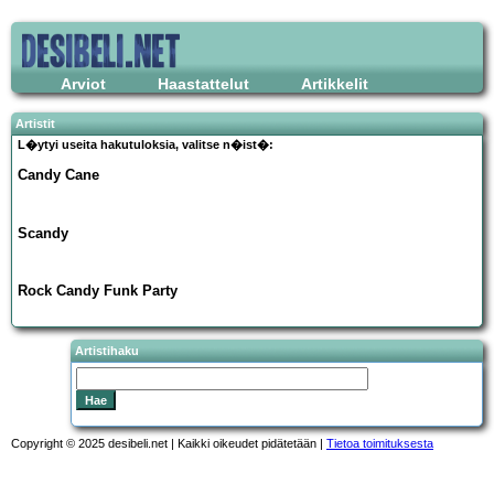
Arviot
Haastattelut
Artikkelit
Artistit
L�ytyi useita hakutuloksia, valitse n�ist�:
Candy Cane
Scandy
Rock Candy Funk Party
Artistihaku
Copyright © 2025 desibeli.net | Kaikki oikeudet pidätetään |
Tietoa toimituksesta