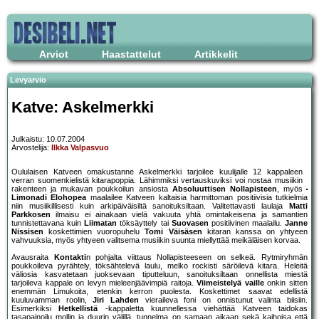
Arviot
Haastattelut
Artikkelit
Levyarvio
Katve: Askelmerkki
Julkaistu: 10.07.2004
Arvostelija:
Ilkka Valpasvuo
Oululaisen Katveen omakustanne Askelmerkki tarjoilee kuulijalle 12 kappaleen
verran suomenkielistä kitarapoppia. Lähimmiksi vertauskuviksi voi nostaa musiikin
rakenteen ja mukavan poukkoilun ansiosta
Absoluuttisen Nollapisteen
, myös
Limonadi Elohopea
maalailee Katveen kaltaisia harmittoman positiivisia tutkielmia
niin musiikillisesti kuin arkipäiväisiltä sanoituksiltaan. Valitettavasti laulaja
Matti
Parkkosen
ilmaisu ei ainakaan vielä vakuuta yhtä omintakeisena ja samantien
tunnistettavana kuin
Liimatan
töksäyttely tai
Suovasen
positiivinen maalailu.
Janne
Nissisen
koskettimien vuoropuhelu
Tomi Väisäsen
kitaran kanssa on yhtyeen
vahvuuksia, myös yhtyeen valitsema musiikin suunta miellyttää meikäläisen korvaa.
Avausraita
Kontakti
n pohjalta viittaus Nollapisteeseen on selkeä. Rytmiryhmän
poukkoileva pyrähtely, töksähtelevä laulu, melko rockisti säröilevä kitara. Heleitä
väliosia kasvatetaan juoksevaan tiputteluun, sanoituksiltaan onnellista miestä
tarjoileva kappale on levyn mieleenjäävimpiä raitoja.
Viimeistelyä vaille
onkin sitten
enemmän Limukoita, etenkin kerron puolesta. Koskettimet saavat edellistä
kuuluvamman roolin,
Jiri Lahden
vieraileva foni on onnistunut valinta biisiin.
Esimerkiksi
Hetkellistä
-kappaletta kuunnellessa viehättää Katveen taidokas
tasapainoilu mollin ja duurin välillä, tunnelma on samaan aikaan sekä kaihoisa että