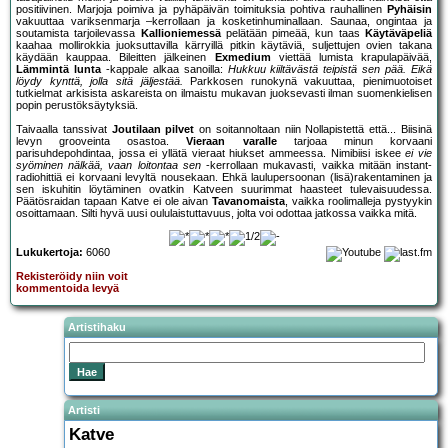
positiivinen. Marjoja poimiva ja pyhäpäivän toimituksia pohtiva rauhallinen
Pyhäisin
vakuuttaa variksenmarja –kerrollaan ja kosketinhuminallaan. Saunaa, ongintaa ja
soutamista tarjoilevassa
Kallioniemessä
pelätään pimeää, kun taas
Käytäväpeliä
kaahaa mollirokkia juoksuttavilla kärryillä pitkin käytäviä, suljettujen ovien takana
käydään kauppaa. Bileitten jälkeinen
Exmedium
viettää lumista krapulapäivää,
Lämmintä lunta
-kappale alkaa sanoilla:
Hukkuu kiiltävästä teipistä sen pää. Eikä
löydy kynttä, jolla sitä jäljestää.
Parkkosen runokynä vakuuttaa, pienimuotoiset
tutkielmat arkisista askareista on ilmaistu mukavan juoksevasti ilman suomenkielisen
popin perustöksäytyksiä.
Taivaalla tanssivat
Joutilaan pilvet
on soitannoltaan niin Nollapistettä että... Biisinä
levyn grooveinta osastoa.
Vieraan varalle
tarjoaa minun korvaani
parisuhdepohdintaa, jossa ei yllätä vieraat hiukset ammeessa. Nimibiisi iskee
ei vie
syöminen nälkää, vaan loitontaa sen
-kerrollaan mukavasti, vaikka mitään instant-
radiohittiä ei korvaani levyltä nousekaan. Ehkä laulupersoonan (lisä)rakentaminen ja
sen iskuhitin löytäminen ovatkin Katveen suurimmat haasteet tulevaisuudessa.
Päätösraidan tapaan Katve ei ole aivan
Tavanomaista
, vaikka roolimalleja pystyykin
osoittamaan. Silti hyvä uusi oululaistuttavuus, jolta voi odottaa jatkossa vaikka mitä.
Lukukertoja:
6060
Rekisteröidy niin voit
kommentoida levyä
Artistihaku
Artisti
Katve