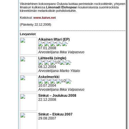
Viisimiehinen kokoonpano Oulusta luottaa perinteisiin rocksoittimiin, yhtyeen
ilmaisun kulkiessa
Limonadi Elohopea
n koukeroisesta suomirockista
kiireettömän melankolisiin pohdiskeluihin.
Kotisivut:
www.katve.net
(Päivitetty 22.12.2008)
Levyarviot
Aikainen liftari (EP)
07.01.2008
Arvostelijana Ilkka Valpasvuo
Lähteellä (single)
08.12.2004
Arvostelijana Marko Ylitalo
Askelmerkki
10.07.2004
Arvostelijana Ilkka Valpasvuo
Sinkut – Joulukuu 2008
22.12.2008
Sinkut – Elokuu 2007
29.08.2007