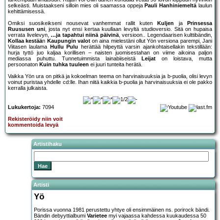
selkeästi. Muistaakseni silloin mies oli saamassa oppeja
Pauli Hanhiniemeltä
laulun
kehittämisessä.
Omiksi suosikeikseni nousevat vanhemmat rallit kuten
Kuljen
ja
Prinsessa
Ruususen uni
, josta nyt ensi kertaa kuullaan levyltä studioversio. Sitä on hupaisa
verrata livelevyn,
…ja tapahtui niinä päivinä
, versioon.. Legendaarisen kulttibändin,
Kollaa kestää
n
Kaupungin valot
on aina mielestäni ollut Yön versiona parempi, Jani
Viitasen laulama
Hullu Pulu
herättää hilpeyttä varsin ajankohtaisellakin tekstillään:
hurja tyttö juo kaljaa korillisen – naisten juomisestahan on viime aikoina paljon
mediassa puhuttu. Tunnetuimmista lainabiiseistä
Leijat
on loistava, mutta
persoonaton
Kuin tuhka tuuleen
ei juuri tunteita herätä.
Vaikka Yön ura on pitkä ja kokoelman teema on harvinaisuuksia ja b-puolia, olisi levyn
voinut puristaa yhdelle cd:lle. Ihan niitä kaikkia b-puolia ja harvinaisuuksia ei ole pakko
kerralla julkaista.
Lukukertoja:
7094
Rekisteröidy niin voit
kommentoida levyä
Artistihaku
Artisti
Yö
Porissa vuonna 1981 perustettu yhtye oli ensimmäinen ns. porirock bändi.
Bändin debyyttialbumi
Varietee
myi vajaassa kahdessa kuukaudessa 50