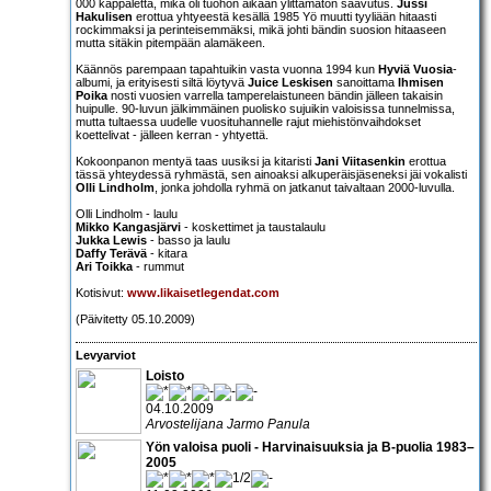
000 kappaletta, mikä oli tuohon aikaan ylittämätön saavutus.
Jussi
Hakulisen
erottua yhtyeestä kesällä 1985 Yö muutti tyyliään hitaasti
rockimmaksi ja perinteisemmäksi, mikä johti bändin suosion hitaaseen
mutta sitäkin pitempään alamäkeen.
Käännös parempaan tapahtuikin vasta vuonna 1994 kun
Hyviä Vuosia
-
albumi, ja erityisesti siltä löytyvä
Juice Leskisen
sanoittama
Ihmisen
Poika
nosti vuosien varrella tamperelaistuneen bändin jälleen takaisin
huipulle. 90-luvun jälkimmäinen puolisko sujuikin valoisissa tunnelmissa,
mutta tultaessa uudelle vuosituhannelle rajut miehistönvaihdokset
koettelivat - jälleen kerran - yhtyettä.
Kokoonpanon mentyä taas uusiksi ja kitaristi
Jani Viitasenkin
erottua
tässä yhteydessä ryhmästä, sen ainoaksi alkuperäisjäseneksi jäi vokalisti
Olli Lindholm
, jonka johdolla ryhmä on jatkanut taivaltaan 2000-luvulla.
Olli Lindholm - laulu
Mikko Kangasjärvi
- koskettimet ja taustalaulu
Jukka Lewis
- basso ja laulu
Daffy Terävä
- kitara
Ari Toikka
- rummut
Kotisivut:
www.likaisetlegendat.com
(Päivitetty 05.10.2009)
Levyarviot
Loisto
04.10.2009
Arvostelijana Jarmo Panula
Yön valoisa puoli - Harvinaisuuksia ja B-puolia 1983–
2005