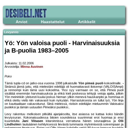
Arviot
Haastattelut
Artikkelit
Levyarvio
Yö: Yön valoisa puoli - Harvinaisuuksia
ja B-puolia 1983–2005
Julkaistu: 11.02.2006
Arvostelija:
Minna Auvinen
Poko
Tämä tupla-cd on jatko-osa vuonna 1998 julkaistulle
Yön pimeä puoli
-kokoelmalle.
Sinänsä jännä juttu, että mielestäni edeltäjä oli huomattavasti iloisempi (VALOISAmpi)
ja rennompi kuin tämä uusi kokoelma. Yksi syy varmaan on se, että Pimeä puoli
sisältää enemmän harvinaisuuksia ja ehkä kieli poskessa tehtyjä vetoja ajalta, jolloin
Yön meininkiin yleisesti kuului joskus hieman ylikin menevä hauskanpito ja hommaa ei
ehkä otettu vielä niin vakavasti kuin nykyään. Harrastuksesta on tullut työ, Yön linja
on kauttaaltaan vakavoitunut. Siinä mielessä, ristisin edeltäjän mieluummin Valoisaksi
puoleksi ja tämän uutuuden Pimeäksi puoleksi..
Levy rakentuu melkoisen pitkältä ajanjaksolta, itse asiassa se kattaa koko bändin
levytysuran. Kokonaisuudessa biisien soundeissa suurimmat erot huomaa jo ensi
kuuntelulta
Jani Viitasen
kitaroinnissa verrattuna hänen seuraajiinsa ja
Olli
Lindholm
in lauluäänen kehityksessä lievästä tummasta mylvimisestä soivempaan ja
tarkempaan ilmaisuun. Rajan voi Ollin äänen kohdalla vetää 90-luvun loppuun hyvinkin