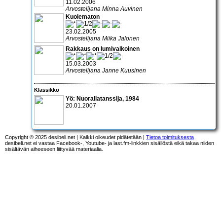
11.02.2006
Arvostelijana Minna Auvinen
Kuolematon
23.02.2005
Arvostelijana Miika Jalonen
Rakkaus on lumivalkoinen
15.03.2003
Arvostelijana Janne Kuusinen
Klassikko
Yö
: Nuorallatanssija, 1984
20.01.2007
Copyright © 2025 desibeli.net | Kaikki oikeudet pidätetään |
Tietoa toimituksesta
desibeli.net ei vastaa Facebook-, Youtube- ja last.fm-linkkien sisällöstä eikä takaa niiden
sisältävän aiheeseen liittyvää materiaalia.