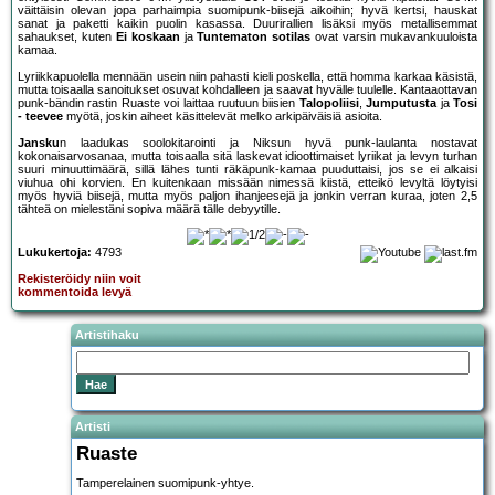
väittäisin olevan jopa parhaimpia suomipunk-biisejä aikoihin; hyvä kertsi, hauskat
sanat ja paketti kaikin puolin kasassa. Duurirallien lisäksi myös metallisemmat
sahaukset, kuten
Ei koskaan
ja
Tuntematon sotilas
ovat varsin mukavankuuloista
kamaa.
Lyriikkapuolella mennään usein niin pahasti kieli poskella, että homma karkaa käsistä,
mutta toisaalla sanoitukset osuvat kohdalleen ja saavat hyvälle tuulelle. Kantaaottavan
punk-bändin rastin Ruaste voi laittaa ruutuun biisien
Talopoliisi
,
Jumputusta
ja
Tosi
- teevee
myötä, joskin aiheet käsittelevät melko arkipäiväisiä asioita.
Jansku
n laadukas soolokitarointi ja Niksun hyvä punk-laulanta nostavat
kokonaisarvosanaa, mutta toisaalla sitä laskevat idioottimaiset lyriikat ja levyn turhan
suuri minuuttimäärä, sillä lähes tunti räkäpunk-kamaa puuduttaisi, jos se ei alkaisi
viuhua ohi korvien. En kuitenkaan missään nimessä kiistä, etteikö levyltä löytyisi
myös hyviä biisejä, mutta myös paljon ihanjeesejä ja jonkin verran kuraa, joten 2,5
tähteä on mielestäni sopiva määrä tälle debyytille.
Lukukertoja:
4793
Rekisteröidy niin voit
kommentoida levyä
Artistihaku
Artisti
Ruaste
Tamperelainen suomipunk-yhtye.