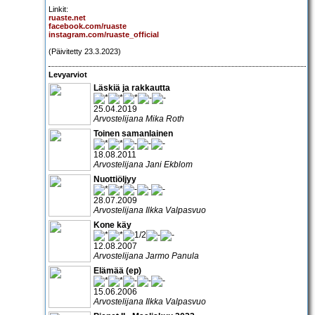
Linkit:
ruaste.net
facebook.com/ruaste
instagram.com/ruaste_official
(Päivitetty 23.3.2023)
Levyarviot
Läskiä ja rakkautta
25.04.2019
Arvostelijana Mika Roth
Toinen samanlainen
18.08.2011
Arvostelijana Jani Ekblom
Nuottiöljyy
28.07.2009
Arvostelijana Ilkka Valpasvuo
Kone käy
12.08.2007
Arvostelijana Jarmo Panula
Elämää (ep)
15.06.2006
Arvostelijana Ilkka Valpasvuo