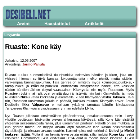
Arviot
Haastattelut
Artikkelit
Levyarvio
Ruaste: Kone käy
Julkaistu: 12.08.2007
Arvostelija:
Jarmo Panula
Ruaste kuuluu suomenkielistä duuripunkkia soittavien bändien joukkon, joka on
yleisesti hieman syrjittyä kansaa lukuunottamatta melko pientä, mutta sitäkin
vankempaa kannattajakuntaa. Tätä genreä on nimitetty myös kolmisointupunkiksi,
räkäpunkiksi ja kråklund-punkiksi. Viimeisestä nimityksestä näkee, että kaikkien
näiden bändien äiti on tietysti vaasalainen
Klamydia
, niin myös Ruasteen. Myös
Ruasteen tiukimmat rallit ovat pirteitä duurirämistelyjä, niin kuin Klamydialla, ja myös
Ruasteen
Niksu
vetää korkealta ja asenteella, kuten Klamydian
Vesku Jokinen
. Ja ai
niin, Ruasteen uusimman julkaisun päättää, kuinkas muuten, Klamydia-cover. Joten
Desibelin
Ilkka Valpasvuo
ei turhaan yrittänyt tartuttaa bändiin iskulausetta
Tampereen Klamydia
arvioidessaan ryhmän edellistä EP:tä.
Nyt Ruaste julkaisee ensimmäisen pitkäsoittonsa, omakustanteena tosin. Levy-
yhtiöille osoitetaan biisikynän olevan ahkerassa käytössä, sillä Kone käy sisältää
yhteensä seitsemäntoista raitaa, plus useamman piilobiisin. Paketti on siis muhkea, ja
kun genren tuntee, on helppo arvata lätyn sisältävän ison kasan heikkotasoisia
täytebiisejä, ja oikeaan arvaus osuikin. Karmeimpina esimerkkeinä
Uolevi
ja
Minkä
taakseen jättää
. Mutta ilman helmiä levyn ostaja ei jää, sillä nimibiisi
Kone käy
, sekä
erityisesti Commodore 64:n ylistyslaulu
C64
ovat jo todella hyviä kipaleita. C64:n