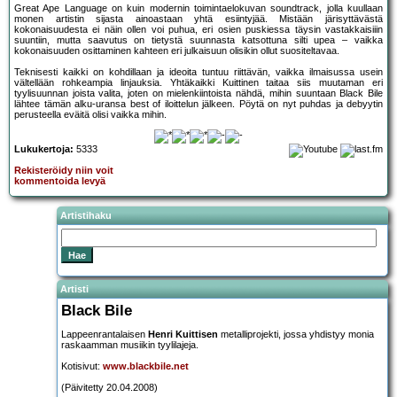
Great Ape Language on kuin modernin toimintaelokuvan soundtrack, jolla kuullaan
monen artistin sijasta ainoastaan yhtä esiintyjää. Mistään järisyttävästä
kokonaisuudesta ei näin ollen voi puhua, eri osien puskiessa täysin vastakkaisiiin
suuntiin, mutta saavutus on tietystä suunnasta katsottuna silti upea – vaikka
kokonaisuuden osittaminen kahteen eri julkaisuun olisikin ollut suositeltavaa.
Teknisesti kaikki on kohdillaan ja ideoita tuntuu riittävän, vaikka ilmaisussa usein
vältellään rohkeampia linjauksia. Yhtäkaikki Kuittinen taitaa siis muutaman eri
tyylisuunnan joista valita, joten on mielenkiintoista nähdä, mihin suuntaan Black Bile
lähtee tämän alku-uransa best of iloittelun jälkeen. Pöytä on nyt puhdas ja debyytin
perusteella eväitä olisi vaikka mihin.
Lukukertoja:
5333
Rekisteröidy niin voit
kommentoida levyä
Artistihaku
Artisti
Black Bile
Lappeenrantalaisen
Henri Kuittisen
metalliprojekti, jossa yhdistyy monia
raskaamman musiikin tyylilajeja.
Kotisivut:
www.blackbile.net
(Päivitetty 20.04.2008)