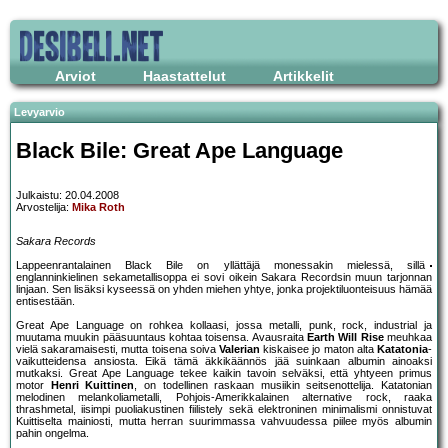
Arviot
Haastattelut
Artikkelit
Levyarvio
Black Bile: Great Ape Language
Julkaistu: 20.04.2008
Arvostelija:
Mika Roth
Sakara Records
Lappeenrantalainen Black Bile on yllättäjä monessakin mielessä, sillä
englanninkielinen sekametallisoppa ei sovi oikein Sakara Recordsin muun tarjonnan
linjaan. Sen lisäksi kyseessä on yhden miehen yhtye, jonka projektiluonteisuus hämää
entisestään.
Great Ape Language on rohkea kollaasi, jossa metalli, punk, rock, industrial ja
muutama muukin pääsuuntaus kohtaa toisensa. Avausraita
Earth Will Rise
meuhkaa
vielä sakaramaisesti, mutta toisena soiva
Valerian
kiskaisee jo maton alta
Katatonia
-
vaikutteidensa ansiosta. Eikä tämä äkkikäännös jää suinkaan albumin ainoaksi
mutkaksi. Great Ape Language tekee kaikin tavoin selväksi, että yhtyeen primus
motor
Henri Kuittinen
, on todellinen raskaan musiikin seitsenottelija. Katatonian
melodinen melankoliametalli, Pohjois-Amerikkalainen alternative rock, raaka
thrashmetal, iisimpi puoliakustinen fiilistely sekä elektroninen minimalismi onnistuvat
Kuittiselta mainiosti, mutta herran suurimmassa vahvuudessa piilee myös albumin
pahin ongelma.