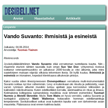
Arviot
Haastattelut
Artikkelit
Levyarvio
Vando Suvanto: Ihmisistä ja esineistä
Julkaistu: 04.06.2014
Arvostelija:
Tuomas Tiainen
Riskirecords
Jyväskyläläislähtöinen
Vando Suvanto
elää verrattoman tuotteliasta kautta. Niin
maamme eturivin tähtien taustalla kuin oman
Sue Van Doe
-yhtyeensä riveissä
soittanut veteraanimuusikko on julkaissut 2000-luvulla jo viisi albumia, joita mies
saatekirjeen mukaan näprää silkasta tekemisen ilosta. Se kyllä kuuluu.
Ihmisistä ja
esineistä
on irtonainen, kepeästi klenkkaava alkukesän piristys.
Kaksi vuotta sitten ilmestyneeseen
Onnenpekka
an verrattuna multi-instrumentalisti
Suvanto soittaa nyt itse vähemmän. Levy ei kuitenkaan ole riisuttu ja pelkistetty, vaan
varsin rytmisen albumin musiikki tuntuu ajoittain jopa kerrostetun kilkkeiden ja
kalinoiden näkökulmasta. Kuten edelliselläkin kerralla, äänimaailma on rikas ja ilmava.
Kotimaisista kollegoista samanoloista musiikkia ovat tehneet esimerkiksi
Tuomari
Nurmio
ja
Motelli Skronkle
. Myös
Tom Waits
on hyvä verrokki, vaikka Suvanto ja
tuottajaksi päätynyt
Matti Wallenius
hoitavatkin homman edellämainittuja
lempeämmin. Sovitukselliset seikat ovat kuitenkin lopulta vain sen tärkeimmän asian
mausteita. Pääosassa ovat ennen kaikkea laulut.