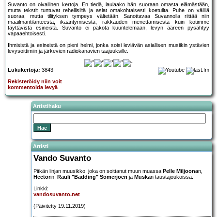
Suvanto on oivallinen kertoja. En tiedä, laulaako hän suoraan omasta elämästään,
mutta tekstit tuntuvat rehellisiltä ja asiat omakohtaisesti koetuilta. Puhe on välillä
suoraa, mutta tilityksen tympeys vältetään. Sanottavaa Suvannolla riittää niin
maailmantilanteesta, ikääntymisestä, rakkauden menettämisestä kuin kotimme
täyttävistä esineistä. Suvanto ei pakota kuuntelemaan, levyn ääreen pysähtyy
vapaaehtoisesti.
Ihmisistä ja esineistä on pieni helmi, jonka soisi leviävän asiallisen musiikin ystävien
levysoittimiin ja järkevien radiokanavien taajuuksille.
Lukukertoja:
3843
Rekisteröidy niin voit
kommentoida levyä
Artistihaku
Artisti
Vando Suvanto
Pitkän linjan muusikko, joka on soittanut muun muassa
Pelle Miljoona
n,
Hector
in,
Rauli "Badding" Somerjoen
ja
Muska
n taustajoukoissa.
Linkki:
vandosuvanto.net
(Päivitetty 19.11.2019)