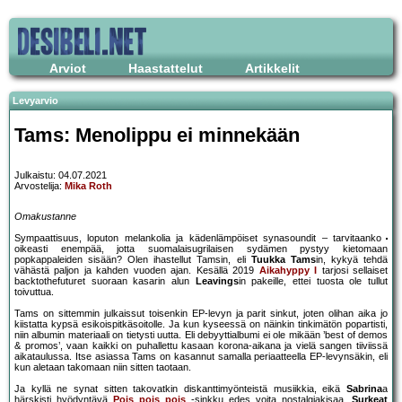
Arviot
Haastattelut
Artikkelit
Levyarvio
Tams: Menolippu ei minnekään
Julkaistu: 04.07.2021
Arvostelija:
Mika Roth
Omakustanne
Sympaattisuus, loputon melankolia ja kädenlämpöiset synasoundit – tarvitaanko
oikeasti enempää, jotta suomalaisugrilaisen sydämen pystyy kietomaan
popkappaleiden sisään? Olen ihastellut Tamsin, eli
Tuukka Tams
in, kykyä tehdä
vähästä paljon ja kahden vuoden ajan. Kesällä 2019
Aikahyppy I
tarjosi sellaiset
backtothefuturet suoraan kasarin alun
Leavings
in pakeille, ettei tuosta ole tullut
toivuttua.
Tams on sittemmin julkaissut toisenkin EP-levyn ja parit sinkut, joten olihan aika jo
kiistatta kypsä esikoispitkäsoitolle. Ja kun kyseessä on näinkin tinkimätön popartisti,
niin albumin materiaali on tietysti uutta. Eli debyyttialbumi ei ole mikään ’best of demos
& promos’, vaan kaikki on puhallettu kasaan korona-aikana ja vielä sangen tiiviissä
aikataulussa. Itse asiassa Tams on kasannut samalla periaatteella EP-levynsäkin, eli
kun aletaan takomaan niin sitten taotaan.
Ja kyllä ne synat sitten takovatkin diskanttimyönteistä musiikkia, eikä
Sabrina
a
härskisti hyödyntävä
Pois pois pois
-sinkku edes voita nostalgiakisaa.
Surkeat