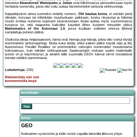
toteutetut
Abandoned Waterparks
ja
Julian
ovat folkimmassa pienuudessaan myös
herttaisia numeroita, joista olisi voitu uuttaa härskimminkin tarttuvia sinkkuvetoja.
Kappalejoukon ainoa suomeksi esitetty numero,
Olit kaukaa kotoa
, ei sekään pistä
silmään, korvaan tai mihinkään muuhunkaan paikkaan, koska riisutumpi ja folkimpi
muoto erottaa numeroa sopivasti sisaruksistaan. Asiaa auttaa myös suuremmassa
kuvassa se, että naapurina kaikuilee kauniisti lähes kuuteen minuuttiin yltävä
Mathematics of the Astronaut 1.0
, jossa kuullaan soitinten ohessa lähinnä
samplattuja puheen pätkiä.
Otsikosta ideaa heijastaakseni, nämä ovat hienoja pop-biisejä, joista olisi voinut löytää
enemmänkin tarttumapintoja. Mutta kuka tietää, ehkä kaiken pitikin käydä näin ja My
Autonomous Parallel Realities on enemmänkin vahvojen numeroiden muodostama
kokonaisuus, kuin mikään sinkkuparaati. Saatesanojen mukaan uuden materiaalin
työstö on jo käynnistynyt, ja ainakin tällä suunnalla GEOn tulevat siirrot nostattavat
toiveita vieläkin paremmasta.
Lukukertoja:
2281
Rekisteröidy niin voit
kommentoida levyä
Artistihaku
Artisti
GEO
Kotimainen synarockin ja indie rockin vapailla laitumilla liikkuva yhtye.