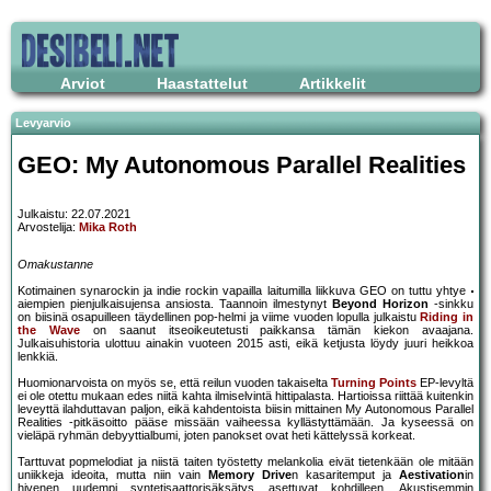
Arviot
Haastattelut
Artikkelit
Levyarvio
GEO: My Autonomous Parallel Realities
Julkaistu: 22.07.2021
Arvostelija:
Mika Roth
Omakustanne
Kotimainen synarockin ja indie rockin vapailla laitumilla liikkuva GEO on tuttu yhtye
aiempien pienjulkaisujensa ansiosta. Taannoin ilmestynyt
Beyond Horizon
-sinkku
on biisinä osapuilleen täydellinen pop-helmi ja viime vuoden lopulla julkaistu
Riding in
the Wave
on saanut itseoikeutetusti paikkansa tämän kiekon avaajana.
Julkaisuhistoria ulottuu ainakin vuoteen 2015 asti, eikä ketjusta löydy juuri heikkoa
lenkkiä.
Huomionarvoista on myös se, että reilun vuoden takaiselta
Turning Points
EP-levyltä
ei ole otettu mukaan edes niitä kahta ilmiselvintä hittipalasta. Hartioissa riittää kuitenkin
leveyttä ilahduttavan paljon, eikä kahdentoista biisin mittainen My Autonomous Parallel
Realities -pitkäsoitto pääse missään vaiheessa kyllästyttämään. Ja kyseessä on
vieläpä ryhmän debyyttialbumi, joten panokset ovat heti kättelyssä korkeat.
Tarttuvat popmelodiat ja niistä taiten työstetty melankolia eivät tietenkään ole mitään
uniikkeja ideoita, mutta niin vain
Memory Drive
n kasaritemput ja
Aestivation
in
hivenen uudempi syntetisaattorisäksätys asettuvat kohdilleen. Akustisemmin