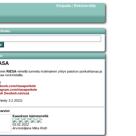
Kirjaudu
Rekisteröidy
|
stihaku
ti
ASA
mmin
RiESA
-nimellä tunnettu kotimainen yhtye paiskoo punkahtavaa ja
aa rockmetallia.
t:
book.com/riasaperkele
agram.com/riasaperkele
A Desibeli.netissä
vitetty 3.2.2022)
arviot
Kaaoksen kämmenellä
03.02.2022
Arvostelijana Mika Roth