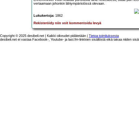
vertaamaan johonkin lähiympäristössä olevaan.
Lukukertoja:
1862
Rekisteröidy niin voit kommentoida levyä
Copyright © 2025 desibeli.net | Kaikki oikeudet pidätetään |
Tietoa toimituksesta
desibeli.net ei vastaa Facebook-, Youtube- ja last.fm-linkkien sisällöstä eikä takaa niiden sisä