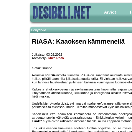
Arviot
H
Levyarvio
RiASA: Kaaoksen kämmenellä
Julkaistu: 03.02.2022
Arvostelija:
Mika Roth
Omakustanne
Aiemmin
RiESA
-nimellä tunnettu RiASA on saattanut muokata nimeä
kulkee pitkälti aiemmilta julkaisuilta tutuilla urilla. Eli vinhaan heiluva
kun tarinoita taustoitetaan ja ihmisen kaltaisia kummajaisia luonnostel
Kaikesta shokkiarvostaan ja räyhäämisestään huolimatta vajaan p
kiteyttämään ahdistuksensa, kiukkunsa ja energiansa ainakin riittävän p
hädin tuskin.
Uudella kierroksella tiivistysvimma vain pahenee/paranee, sillä tuore al
perinteisessä mielessä, mutta 10 raitaa muodostavat kyllä melkoisen p
Sanoisinkin että Kaaoksen kämmenellä on nimenomaan edeltäjiään
tarpeettomankin väkevää teatraalisuuttaan. Sinkkuketjun veikein n
Funk?
ei yllä aivan raflaavan nimensä tasolle, mutta eeppisen metallin
Jos jokin osanen kaavassa edelleen tuottaa ongelmia, on se mielestän
Ennemminkin voisi hellittää puristusta aina hetkellisesti, ottaa pari 