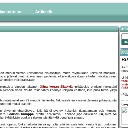
aastattelut
Artikkelit
Arti
Artis
Ri
Aie
nope
än merkin verran kolmannella pitkäsoitolla, mutta räyhäkkään kolmikon musiikki
t vasarat ja lekat ovat mittavamman puoleisia, eikä lyriikoissakaan silitellä myötäkarvaan,
Linki
laan mielen valkokankaalle.
face
inst
uolentoista vuoden takainen
Olipa kerran Sikakylä
-pitkäsoitto onnistui mielestäni
RiES
ieneen tilaan. Vauhti tosin tahtoi kääntyä tekijöitä vastaan, kun puoli tuntia ylittyi
(Päi
bumi jää mitaltaan 29 minuutin tietämille. Teknisestihän kyse ei ole enää pitkäsoitosta
unkrockmetalli-paketin.
Levy
 ehyempi yhtenäisyys, jolla bändi pystyy kuitenkin tipauttamaan pois kenties
umero,
Sadistin humppa
, erottuu selvimmin – ehkäpä jopa edukseen.
Isi, mitä oli
 ja räyhäkkään punkin sekoitus pistää kyllä puntit tutisemaan.
i nopeus. Enkä tarkoita tässä nyt sitä, että tempoja tulisi kautta linjan pudottaa.
teemaa ja keskittyä niihin rahdun pidempään. Nopeus on nopeutta vain, jos sitä pystyy