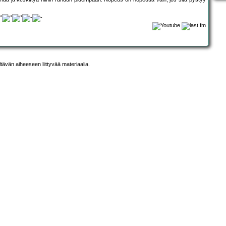
ltävän aiheeseen liittyvää materiaalia.