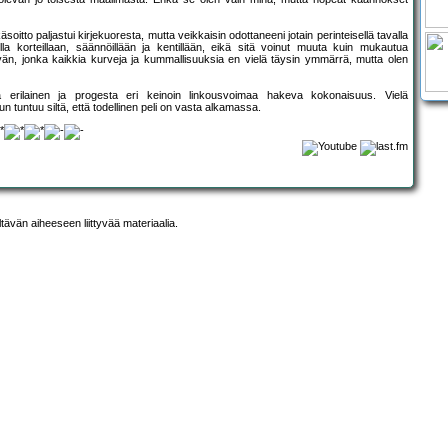
oitto paljastui kirjekuoresta, mutta veikkaisin odottaneeni jotain perinteisellä tavalla
 korteillaan, säännöillään ja kentillään, eikä sitä voinut muuta kuin mukautua
än, jonka kaikkia kurveja ja kummallisuuksia en vielä täysin ymmärrä, mutta olen
 erilainen ja progesta eri keinoin linkousvoimaa hakeva kokonaisuus. Vielä
 tuntuu siltä, että todellinen peli on vasta alkamassa.
ltävän aiheeseen liittyvää materiaalia.