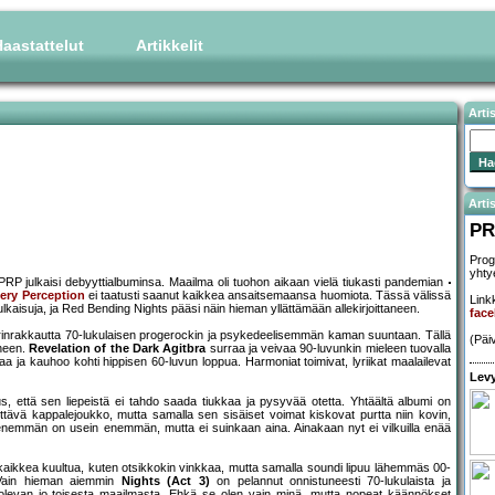
aastattelut
Artikkelit
Arti
Artis
PR
Prog
yhtye
PRP julkaisi debyyttialbuminsa. Maailma oli tuohon aikaan vielä tiukasti pandemian
ery Perception
ei taatusti saanut kaikkea ansaitsemaansa huomiota. Tässä välissä
Linkk
lkaisuja, ja Red Bending Nights pääsi näin hieman yllättämään allekirjoittaneen.
fac
kkarinrakkautta 70-lukulaisen progerockin ja psykedeelisemmän kaman suuntaan. Tällä
(Päi
uneen.
Revelation of the Dark Agitbra
surraa ja veivaa 90-luvunkin mieleen tuovalla
 ja kauhoo kohti hippisen 60-luvun loppua. Harmoniat toimivat, lyriikat maalailevat
Levy
s, että sen liepeistä ei tahdo saada tiukkaa ja pysyvää otetta. Yhtäältä albumi on
ävä kappalejoukko, mutta samalla sen sisäiset voimat kiskovat purtta niin kovin,
 enemmän on usein enemmän, mutta ei suinkaan aina. Ainakaan nyt ei vilkuilla enää
ikkea kuultua, kuten otsikkokin vinkkaa, mutta samalla soundi lipuu lähemmäs 00-
iä. Vain hieman aiemmin
Nights (Act 3)
on pelannut onnistuneesti 70-lukulaista ja
 olevan jo toisesta maailmasta. Ehkä se olen vain minä, mutta nopeat käännökset