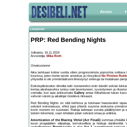
Arviot
H
Levyarvio
PRP: Red Bending Nights
Julkaistu: 16.11.2024
Arvostelija:
Mika Roth
Omakustanne
Aika tarkkaan kolme vuotta sitten progressiivista poprockia soittava 
kourissa, joten monin tavoin ansiokas ja rönsyilevä
No Pristine Rubb
yhtyeeltä ei ole ymmärtääkseni ilmestynyt sinkkuja tai muitakaan pienju
Esikoispitkäsoiton tiimoilta tulin nostaneeksi esiin bändin selvää lu
kertaa aikahaarukka tuntuu vain laventuneen, syventyneen ja rikast
voimalla, kun taas ankkuriraita
Gallery
antaa folkahtavan tukan kasvaa
vahvoin värein ja aikalinjat risteilevä rikkaasti.
Red Bending Nights on siitä kiehtova ja toisinaan haastavakin tapau
selvästi kokonaisuus, ehkä jopa yhtenä suurena teoksena ymmärrett
kovin moneen eri suuntaan. Raitoja ladotaan surutta päälletysten ja
toisten tekemisiä, vaan tehdään jotain selvästi omaa ja uniikkia.
Amortization of the Blazing Vitriol (Act Finalé)
summaa yhtäältä ka
luvun progejättien sliipattuja, kerroksellisia ja hiottuja äänikentt
rauhallisempaa
Bowie
-korttia ja alun
Act 1
-tunnelmoinnit tuntuvat