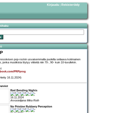
Kirjaudu
Rekisteröidy
|
stihaku
ti
P
ressiivisen pop-rockin usvaisemmalla puolella seilaava kotimainen
, jonka musiikista löytyy viitteitä niin 70-, 90- kuin 10-luvullekin.
i:
ebook.com/PRPprog
vitetty 16.11.2024)
arviot
Red Bending Nights
16.11.2024
Arvostelijana Mika Roth
No Pristine Rubbery Perception