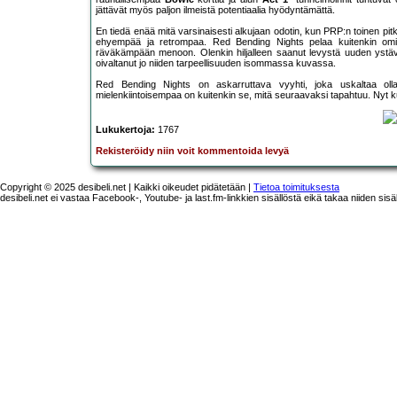
jättävät myös paljon ilmeistä potentiaalia hyödyntämättä.
En tiedä enää mitä varsinaisesti alkujaan odotin, kun PRP:n toinen pitkäs
ehyempää ja retrompaa. Red Bending Nights pelaa kuitenkin omilla
räväkämpään menoon. Olenkin hiljalleen saanut levystä uuden ystäv
oivaltanut jo niiden tarpeellisuuden isommassa kuvassa.
Red Bending Nights on askarruttava vyyhti, joka uskaltaa olla
mielenkiintoisempaa on kuitenkin se, mitä seuraavaksi tapahtuu. Nyt kun
Lukukertoja:
1767
Rekisteröidy niin voit kommentoida levyä
Copyright © 2025 desibeli.net | Kaikki oikeudet pidätetään |
Tietoa toimituksesta
desibeli.net ei vastaa Facebook-, Youtube- ja last.fm-linkkien sisällöstä eikä takaa niiden sisä