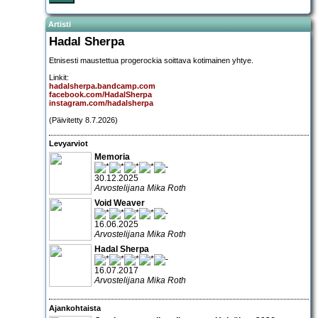
Artisti
Hadal Sherpa
Etnisesti maustettua progerockia soittava kotimainen yhtye.
Linkit:
hadalsherpa.bandcamp.com
facebook.com/HadalSherpa
instagram.com/hadalsherpa
(Päivitetty 8.7.2026)
Levyarviot
Memoria
30.12.2025
Arvostelijana Mika Roth
Void Weaver
16.06.2025
Arvostelijana Mika Roth
Hadal Sherpa
16.07.2017
Arvostelijana Mika Roth
Ajankohtaista