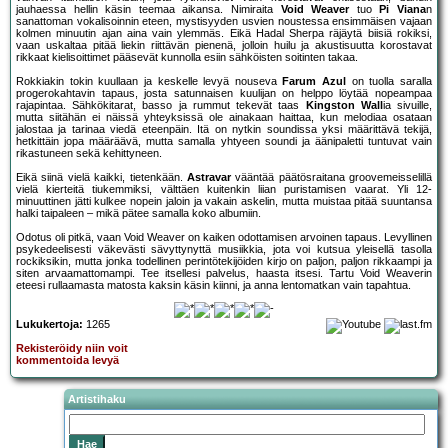
jauhaessa hellin käsin teemaa aikansa. Nimiraita
Void Weaver
tuo
Pi Viana
n
sanattoman vokalisoinnin eteen, mystisyyden usvien noustessa ensimmäisen vajaan
kolmen minuutin ajan aina vain ylemmäs. Eikä Hadal Sherpa räjäytä biisiä rokiksi,
vaan uskaltaa pitää liekin riittävän pienenä, jolloin huilu ja akustisuutta korostavat
rikkaat kielisoittimet pääsevät kunnolla esiin sähköisten soitinten takaa.
Rokkiakin tokin kuullaan ja keskelle levyä nouseva
Farum Azul
on tuolla saralla
progerokahtavin tapaus, josta satunnaisen kuulijan on helppo löytää nopeampaa
rajapintaa. Sähkökitarat, basso ja rummut tekevät taas
Kingston Wall
ia sivuille,
mutta siitähän ei näissä yhteyksissä ole ainakaan haittaa, kun melodiaa osataan
jalostaa ja tarinaa viedä eteenpäin. Itä on nytkin soundissa yksi määrittävä tekijä,
hetkittäin jopa määräävä, mutta samalla yhtyeen soundi ja äänipaletti tuntuvat vain
rikastuneen sekä kehittyneen.
Eikä siinä vielä kaikki, tietenkään.
Astravar
vääntää päätösraitana groovemeisselillä
vielä kierteitä tiukemmiksi, välttäen kuitenkin liian puristamisen vaarat. Yli 12-
minuuttinen jätti kulkee nopein jaloin ja vakain askelin, mutta muistaa pitää suuntansa
halki taipaleen – mikä pätee samalla koko albumiin.
Odotus oli pitkä, vaan Void Weaver on kaiken odottamisen arvoinen tapaus. Levyllinen
psykedeelisesti väkevästi sävyttynyttä musiikkia, jota voi kutsua yleisellä tasolla
rockiksikin, mutta jonka todellinen perintötekijöiden kirjo on paljon, paljon rikkaampi ja
siten arvaamattomampi. Tee itsellesi palvelus, haasta itsesi. Tartu Void Weaverin
eteesi rullaamasta matosta kaksin käsin kiinni, ja anna lentomatkan vain tapahtua.
Lukukertoja:
1265
Rekisteröidy niin voit
kommentoida levyä
Artistihaku