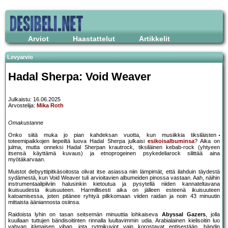
Arviot
Haastattelut
Artikkelit
Levyarvio
Hadal Sherpa: Void Weaver
Julkaistu: 16.06.2025
Arvostelija:
Mika Roth
Omakustanne
Onko siitä muka jo pian kahdeksan vuotta, kun musiikkia tiksiläisten
toteemipaikkojen liepeiltä luova Hadal Sherpa julkaisi
esikoisalbuminsa
? Aika on
julma, mutta onneksi Hadal Sherpan krautrock, tiksiläinen kebab-rock (yhtyeen
itsensä käyttämä kuvaus) ja etnoprogeinen psykedeliarock silittää aina
myötäkarvaan.
Muistot debyyttipitkäsoitosta olivat itse asiassa niin lämpimät, että ilahduin täydestä
sydämestä, kun Void Weaver tuli arvioitavien albumeiden pinossa vastaan. Aah, näihin
instrumentaalipilviin halusinkin kietoutua ja pysytellä niiden kannateltavana
ikuisuudesta ikuisuuteen. Harmillisesti aika on jälleen esteenä ikuisuuteen
katoamisessa, joten pitänee ryhtyä pilkkomaan viiden raidan ja noin 43 minuutin
mittaista ääniannosta osiinsa.
Raidoista lyhin on tasan seitsemän minuuttia lohkaiseva
Abyssal Gazers
, jolla
kuullaan tuttujen bändisoitinten rinnalla luultavimmin udia. Arabialainen kielisoitin luo
vahvan itämaisen viban, jota rytmikuviot vain korostavat entisestään, bändin