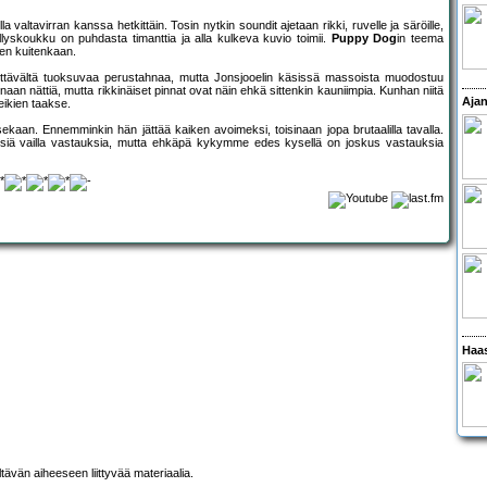
illa valtavirran kanssa hetkittäin. Tosin nytkin soundit ajetaan rikki, ruvelle ja säröille,
lyskoukku on puhdasta timanttia ja alla kulkeva kuvio toimii.
Puppy Dog
in teema
en kuitenkaan.
ellyttävältä tuoksuvaa perustahnaa, mutta Jonsjooelin käsissä massoista muodostuu
inaan nättiä, mutta rikkinäiset pinnat ovat näin ehkä sittenkin kauniimpia. Kunhan niitä
Ajan
eikien taakse.
sekaan. Ennemminkin hän jättää kaiken avoimeksi, toisinaan jopa brutaalilla tavalla.
iä vailla vastauksia, mutta ehkäpä kykymme edes kysellä on joskus vastauksia
Haas
ltävän aiheeseen liittyvää materiaalia.