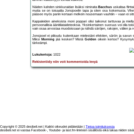
Näiden kahden sinkkuraidan lisäksi nimiraita
Bacchus
uskaltaa flirtta
mutta se on toisaalta Jonsjooelin tapa ja siten osa kokemusta. Vihel
pääsee myös pariin kertaan melkein nousemaan vauhtiin – vaan ei sitt
Kappaleiden aineksista moni poppari olisi taikonut tarttuvaa ja mi
persoonallisia äänitilataideteoksia. Yksinkertainen suoruus voi olla tois
vain osaa arvostaa muodoissaan ja nähdä säröjen, rakojen, välien ja r
Jonsjooel ei piiloudu kuitenkaan mielestäni efektien, särön ja savun 
Miksi
Morning
jää kesken? Mistä
Golden
oikein kertoo? Kysymyks
tärkeämpi.
Lukukertoja:
1022
Rekisteröidy niin voit kommentoida levyä
Copyright © 2025 desibeli.net | Kaikki oikeudet pidätetään |
Tietoa toimituksesta
desibeli.net ei vastaa Facebook-, Youtube- ja last.fm-linkkien sisällöstä eikä takaa niiden sisä