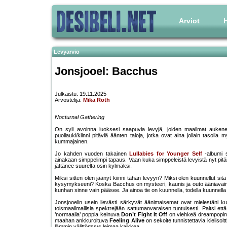
Arviot
H
Levyarvio
Jonsjooel: Bacchus
Julkaistu: 19.11.2025
Arvostelija:
Mika Roth
Nocturnal Gathering
On syli avoinna luoksesi saapuvia levyjä, joiden maailmat aukenev
puoliauki/kiinni pitäviä äänten taloja, jotka ovat aina jollain tasol
kummajainen.
Jo kahden vuoden takainen
Lullabies for Younger Self
-albumi s
ainakaan simppelimpi tapaus. Vaan kuka simppeleistä levyistä nyt pitäi
jättänee suurelta osin kylmäksi.
Miksi sitten olen jäänyt kiinni tähän levyyn? Miksi olen kuunnellut sitä
kysymykseeni? Koska Bacchus on mysteeri, kaunis ja outo ääniavain,
kunhan sinne vain pääsee. Ja ainoa tie on kuunnella, todella kuunnella
Jonsjooelin usein lievästi särkyvät äänimaisemat ovat mielestäni k
toismaailmallisia spektrejään sattumanvaraisen tuntuisesti. Paitsi ett
’normaalia’ poppia keinuva
Don’t Fight It Off
on viehkeä dreampopin k
maahan ankkuroituva
Feeling Alive
on sekoite tunnistettavia kielisoitt
lämmin välittömyys leimaa kaikkea.