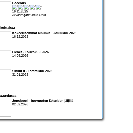
Bacchus
19.11.2025
Arvostelijana Mika Roth
kohtaista
Kokeellisemmat albumit – Joulukuu 2023
16.12.2023
Pienet - Toukokuu 2026
14.05.2026
Sinkut II - Tammikuu 2023
31.01.2023
tattelussa
Jonsjooel – luovuuden lähteiden jäljillä
02.02.2026