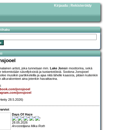
Kirjaudu
Rekisteröidy
|
stihaku
ti
nsjooel
alainen artisti, joka tunnetaan mm.
Lake Jons
in moottorina, sekä
le tekemistään sävellyksistä ja tuotantotöistä. Soolona Jonsjooel
ttelee musiikin partikkeleilla ja ajaa niitä lähelle kaaosta, pitäen kuitenkin
n alkurakenteet aina jotenkin havaittavina.
t:
ebook.com/jonsjooel
agram.com/jonsjooel
vitetty 28.5.2026)
arviot
Days Of Haze
28.05.2026
Arvostelijana Mika Roth