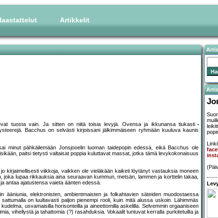
aastattelut
Artikkelit
Arti
Artis
Jo
Suom
muil
at tuosta vain. Ja sitten on niitä toisia levyjä. Ovensa ja ikkunansa tiukasti
leiki
la mysteerejä. Bacchus on selvästi kirjoissani jälkimmäiseen ryhmään kuuluva kaunis
popi
Linki
ai minut pähkäilemään Jonsjooelin luoman taidepopin edessä, eikä Bacchus ole
fac
sikään, paitsi tietysti valtaisat poppia kuluttavat massat, jotka tämä levykokonaisuus
inst
(Päi
 jo kirjaimellisesti viikkoja, vaikken ole vieläkään kaiketi löytänyt vastauksia moneen
 joka lupaa rikkauksia aina seuraavan kummun, metsän, lammen ja korttelin takaa,
 ja antaa ajatustensa vaieta äänten edessä.
Levy
uin ääniunia, elektronisten, ambientmaisten ja folkahtavien säteiden muodostaessa
ä sattumalla on luultavasti paljon pienempi rooli, kuin mitä alussa uskoin. Lähimmäs
udelma, usvamaisilla horisonteilla ja aineettomilla askelilla. Selvemmin orgaaniseen
imia, vihellystä ja tahattomia (?) rasahduksia. Vokaalit tuntuvat kerralla purkitetuilta ja