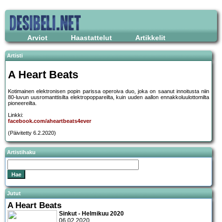
Arviot
Haastattelut
Artikkelit
Artisti
A Heart Beats
Kotimainen elektronisen popin parissa operoiva duo, joka on saanut innoitusta niin
80-luvun uusromanttisilta elektropoppareilta, kuin uuden aallon ennakkoluulottomilta
pioneereilta.
Linkki:
facebook.com/aheartbeats4ever
(Päivitetty 6.2.2020)
Artistihaku
Jutut
A Heart Beats
Sinkut - Helmikuu 2020
06.02.2020