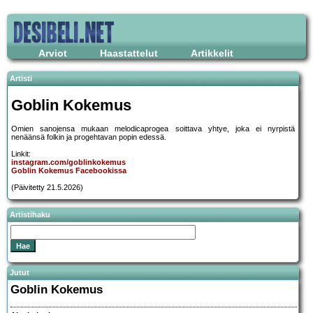
Arviot
Haastattelut
Artikkelit
Artisti
Goblin Kokemus
Omien sanojensa mukaan melodicaprogea soittava yhtye, joka ei nyrpistä
nenäänsä folkin ja progehtavan popin edessä.
Linkit:
instagram.com/goblinkokemus
Goblin Kokemus Facebookissa
(Päivitetty 21.5.2026)
Artistihaku
Jutut
Goblin Kokemus