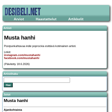
Arviot
Haastattelut
Artikkelit
Artisti
Musta hanhi
Postpunkahtavaa indie poprockia esittävä kotimainen artisti.
Linkit:
instagram.com/mustahanhi
facebook.com/mustahanhi
(Päivitetty 18.6.2026)
Artistihaku
Jutut
Musta hanhi
Ajankohtaista