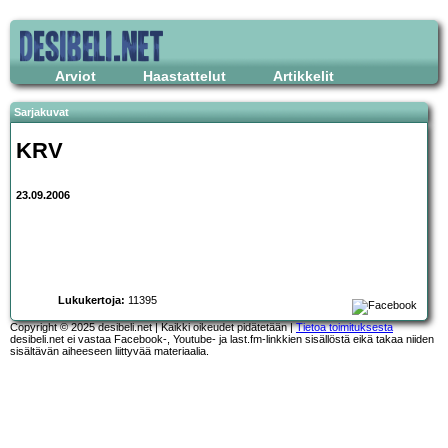
Arviot
Haastattelut
Artikkelit
Sarjakuvat
KRV
23.09.2006
Lukukertoja:
11395
Copyright © 2025 desibeli.net | Kaikki oikeudet pidätetään |
Tietoa toimituksesta
desibeli.net ei vastaa Facebook-, Youtube- ja last.fm-linkkien sisällöstä eikä takaa niiden
sisältävän aiheeseen liittyvää materiaalia.