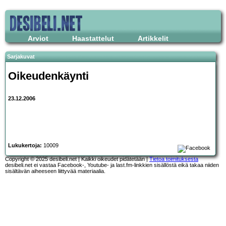
Arviot
Haastattelut
Artikkelit
Sarjakuvat
Oikeudenkäynti
23.12.2006
Lukukertoja:
10009
Copyright © 2025 desibeli.net | Kaikki oikeudet pidätetään |
Tietoa toimituksesta
desibeli.net ei vastaa Facebook-, Youtube- ja last.fm-linkkien sisällöstä eikä takaa niiden
sisältävän aiheeseen liittyvää materiaalia.