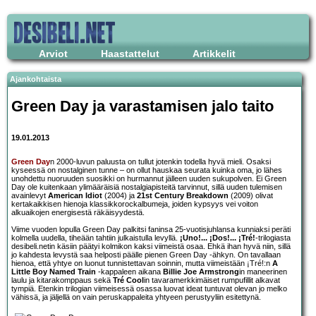
Arviot
Haastattelut
Artikkelit
Ajankohtaista
Green Day ja varastamisen jalo taito
19.01.2013
Green Day
n 2000-luvun paluusta on tullut jotenkin todella hyvä mieli. Osaksi
kyseessä on nostalginen tunne – on ollut hauskaa seurata kuinka oma, jo lähes
unohdettu nuoruuden suosikki on hurmannut jälleen uuden sukupolven. Ei Green
Day ole kuitenkaan ylimääräisiä nostalgiapisteitä tarvinnut, sillä uuden tulemisen
avainlevyt
American Idiot
(2004) ja
21st Century Breakdown
(2009) olivat
kertakaikkisen hienoja klassikkorockalbumeja, joiden kypsyys vei voiton
alkuaikojen energisestä räkäisyydestä.
Viime vuoden lopulla Green Day palkitsi faninsa 25-vuotisjuhlansa kunniaksi peräti
kolmella uudella, tiheään tahtiin julkaistulla levyllä.
¡Uno!... ¡Dos!... ¡Tré!
-trilogiasta
desibeli.netin käsiin päätyi kolmikon kaksi viimeistä osaa. Ehkä ihan hyvä niin, sillä
jo kahdesta levystä saa helposti päälle pienen Green Day -ähkyn. On tavallaan
hienoa, että yhtye on luonut tunnistettavan soinnin, mutta viimeistään ¡Tré!:n
A
Little Boy Named Train
-kappaleen aikana
Billie Joe Armstrong
in maneerinen
laulu ja kitarakomppaus sekä
Tré Cool
in tavaramerkkimäiset rumpufillit alkavat
tympiä. Etenkin trilogian viimeisessä osassa luovat ideat tuntuvat olevan jo melko
vähissä, ja jäljellä on vain peruskappaleita yhtyeen perustyyliin esitettynä.