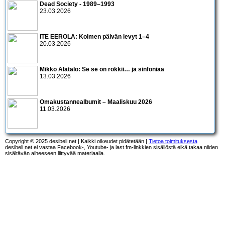
Dead Society - 1989–1993
23.03.2026
ITE EEROLA: Kolmen päivän levyt 1–4
20.03.2026
Mikko Alatalo: Se se on rokkii… ja sinfoniaa
13.03.2026
Omakustannealbumit – Maaliskuu 2026
11.03.2026
Copyright © 2025 desibeli.net | Kaikki oikeudet pidätetään |
Tietoa toimituksesta
desibeli.net ei vastaa Facebook-, Youtube- ja last.fm-linkkien sisällöstä eikä takaa niiden
sisältävän aiheeseen liittyvää materiaalia.