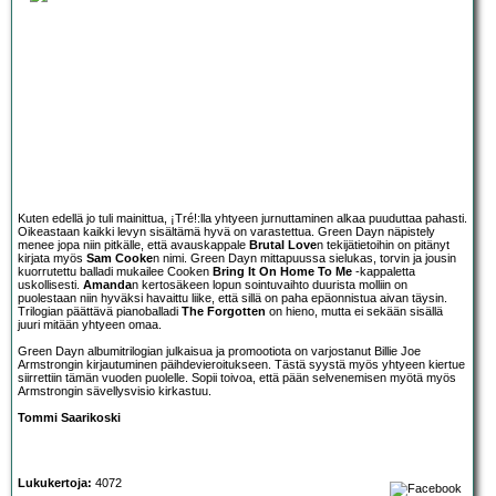
Kuten edellä jo tuli mainittua, ¡Tré!:lla yhtyeen jurnuttaminen alkaa puuduttaa pahasti.
Oikeastaan kaikki levyn sisältämä hyvä on varastettua. Green Dayn näpistely
menee jopa niin pitkälle, että avauskappale
Brutal Love
n tekijätietoihin on pitänyt
kirjata myös
Sam Cooke
n nimi. Green Dayn mittapuussa sielukas, torvin ja jousin
kuorrutettu balladi mukailee Cooken
Bring It On Home To Me
-kappaletta
uskollisesti.
Amanda
n kertosäkeen lopun sointuvaihto duurista molliin on
puolestaan niin hyväksi havaittu liike, että sillä on paha epäonnistua aivan täysin.
Trilogian päättävä pianoballadi
The Forgotten
on hieno, mutta ei sekään sisällä
juuri mitään yhtyeen omaa.
Green Dayn albumitrilogian julkaisua ja promootiota on varjostanut Billie Joe
Armstrongin kirjautuminen päihdevieroitukseen. Tästä syystä myös yhtyeen kiertue
siirrettiin tämän vuoden puolelle. Sopii toivoa, että pään selvenemisen myötä myös
Armstrongin sävellysvisio kirkastuu.
Tommi Saarikoski
Lukukertoja:
4072