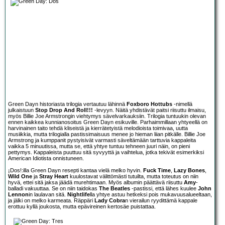
Green Dayn historiasta trilogia vertautuu lähinnä
Foxboro Hottubs
-nimellä
julkaistuun
Stop Drop And Roll!!!
-levyyn. Näitä yhdistävät paitsi riisuttu ilmaisu,
myös Billie Joe Armstrongin viehtymys sävelvarkauksiin. Trilogia tuntuukin olevan
ennen kaikkea kunnianosoitus Green Dayn esikuville. Parhaimmillaan yhtyeellä on
harvinainen taito tehdä kliseistä ja kierrätetyistä melodioista toimivaa, uutta
musiikkia, mutta trilogialla pastissimaisuus menee jo hieman liian pitkälle. Billie Joe
Armstrong ja kumppanit pystyisivät varmasti säveltämään tarttuvia kappaleita
vaikka 5 minuutissa, mutta se, että yhtye tuntuu tehneen juuri näin, on pieni
pettymys. Kappaleista puuttuu sitä syvyyttä ja vaihtelua, jotka tekivät esimerkiksi
American Idiotista onnistuneen.
¡Dos!:illa Green Dayn resepti kantaa vielä melko hyvin.
Fuck Time
,
Lazy Bones
,
Wild One
ja
Stray Heart
kuulostavat välittömästi tutuilta, mutta toteutus on niin
hyvä, ettei sitä jaksa jäädä murehtimaan. Myös albumin päättävä riisuttu
Amy
-
balladi vakuuttaa. Se on niin taidokas
The Beatles
-pastissi, että lähes kuulee
John
Lennon
in laulavan sitä.
Nightlife
lla yhtye astuu hetkeksi pois mukavuusalueeltaan,
ja jälki on melko karmeata. Räppäri
Lady Cobra
n vierailun ryydittämä kappale
erottuu kyllä joukosta, mutta epävireinen kertosäe puistattaa.