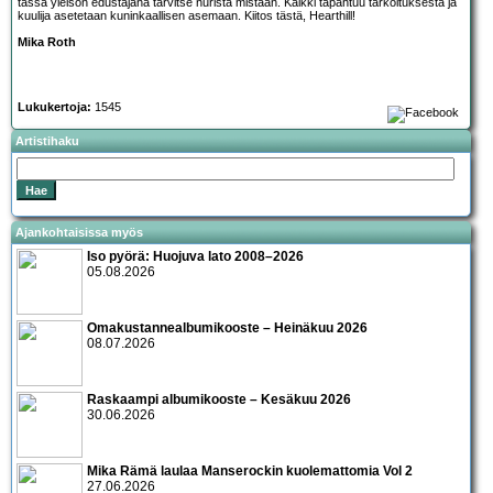
tässä yleisön edustajana tarvitse nurista mistään. Kaikki tapahtuu tarkoituksesta ja
kuulija asetetaan kuninkaallisen asemaan. Kiitos tästä, Hearthill!
Mika Roth
Lukukertoja:
1545
Artistihaku
Ajankohtaisissa myös
Iso pyörä: Huojuva lato 2008–2026
05.08.2026
Omakustannealbumikooste – Heinäkuu 2026
08.07.2026
Raskaampi albumikooste – Kesäkuu 2026
30.06.2026
Mika Rämä laulaa Manserockin kuolemattomia Vol 2
27.06.2026