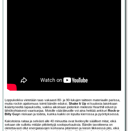
Loppukeikka vietetään taas vakaasti 80- ja 90-lukujen taitteen materiaalin parissa,
mutta rockin ajattomuus toimii bändin eduksi.
Shake It Up
ei kuulosta laisinkaan
ikääntyneeltä tapaukselta, vaikka aikoinaan joidenkin mielestä Hearthill edusti jo
lähtökohtaisesti vaarisarjaa. Moisille vääräleuoille voi aina heittää ankkuri
Rock-a-
Billy Guy
n niskaan ja todeta, kuinka kaikki on lopulta kierrossa ja pyörityksessä.
Kaksitoista raitaa ja selvästi alle 40 minuuttia ovat livelevylle säälliset mitat, eikä
sekaan ole sullottu mitään pitkitettyjä soolopurkauksia. Bändin tavoitteena on
oletettavasti ollut energiatasojen korkeana pitäminen ja kiesin liikkeessä pito, eikä