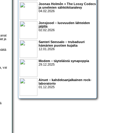
Joonas Holmén + The Lossy Codecs
ja unelmien sähkökitaralevy
04.02.2026
Jonsjooel – luovuuden lähteiden
jäljillä
02.02.2026
sanat
at ja
Santeri Seessalo – trubaduuri
hämärien puotien kujalta
12.01.2026
mättä
Modem – täyteläistä synapoppia
29.12.2025
, vai
Airuet – kahdeksanjalkainen rock-
laboratorio
01.12.2025
iä