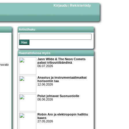
Kirjaudu
Rekisteröidy
|
Artistihaku
Haastattelussa myös
Jann Wilde & The Neon Comets
palasi tribuuttibändinä
06.07.2026
Anastus ja instrumentaalimatkat
horisontin taa
12.06.2026
Polut johtavat Suonuotiolle
06.06.2026
Robin Aro ja elektropopin hallittu
kaaos
27.05.2026