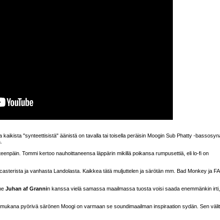
aikista "synteettisistä" äänistä on tavalla tai toisella peräisin Moogin Sub Phatty -bassosyna
.
eenpäin. Tommi kertoo nauhoittaneensa läppärin mikillä poikansa rumpusettiä, eli lo-fi on
ecasterista ja vanhasta Landolasta. Kaikkea tätä muljuttelen ja särötän mm. Bad Monkey ja F
mme
Juhan af Granni
n kanssa vielä samassa maailmassa tuosta voisi saada enemmänkin irti,
kin mukana pyörivä särönen Moogi on varmaan se soundimaailman inspiraation sydän. Sen välit