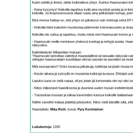
Kuten edellä jo ilmeni, olette keikkaileva yhtye. Kuinka Haamuvalon keik
- Ihana kysymys! Keikoilla tapahtuu kyllä aina mystisiä asioita ja ei ik
keikoilla. Ja livepresenssistä ollaan saatu aina pelkästään kehuja, jot
Eikä menoa haittaa se, että yhtye on julkaissut vain sinkkuja sekä EP-
- Keikoilla biisit kuitenkin muodostaa pidemmän kokonaisuuden ja dra
Keikoilla siis sattuu ja tapahtuu, mutta mistä nimi Haamuvalo kertoo ja 
- Haamuvalo meille merkitsee yhdessä koettuja ja tehtyjä asioita. Haamuva
näkyväksi.
Kaikkitietävän Wikipedian mukaan:
”
Haamuvalo tarkoittaa väitettyä maanpäällistä tai taivaalla näkyvää valoi
nähtyjen haamuvalojen kuvitellaan olevan aaveita tai aaveiden tai muid
Mitä seuraavaksi? Onko luvassa julkaisuja, keikkoja tai jotain muuta 
- Kesän aikana ja syksyllä on muutamia keikkoja luvassa. Ehkäpä uut
Lopuksi sana on vielä vapaa, eli jos jotain jäi kertomatta niin nyt olisi se
- Kiitos miljoonasti haastiksesta ja duunista uuden musan esittelemiseks
- Tutustukaa musaan ja tulkaa kavereiden kanssa keikoille bailaamaan
Näihin sanoihin kelpaa päättää juttutuokio. Kiitos vielä bändille siitä, et
Haastattelu:
Mika Roth
, kuvat:
Pyry Kortelainen
Lukukertoja:
1335