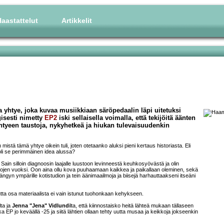
aastattelut
Artikkelit
tye, joka kuvaa musiikkiaan säröpedaalin läpi uitetuksi
isesti nimetty
EP2
iski sellaisella voimalla, että tekijöitä äänten
yhtyeen taustoja, nykyhetkeä ja hiukan tulevaisuudenkin
istä tämä yhtye oikein tuli, joten otetaanko aluksi pieni kertaus historiasta. Eli
oli se perimmäinen idea alussa?
 Sain silloin diagnoosin laajalle luustoon levinneestä keuhkosyövästä ja olin
en vuoksi. Oon aina ollu kova puuhaamaan kaikkea ja paikallaan oleminen, sekä
gyn ympärille kotistudion ja tein äänimaailmoja ja biisejä harhauttaakseni itseäni
tta osa materiaalista ei vain istunut tuohonkaan kehykseen.
lta ja
Jenna "Jena" Vidlund
ilta, että kiinnostaisko heitä lähteä mukaan tällaseen
 eka EP jo keväällä -25 ja siitä lähtien ollaan tehty uutta musaa ja keikkoja jokseenkin