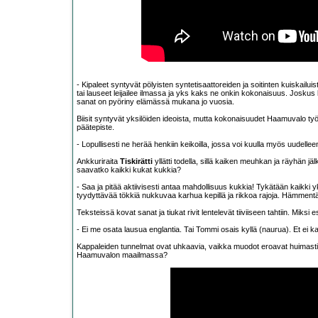
- Kipaleet syntyvät pölyisten syntetisaattoreiden ja soitinten kuiskailu
tai lauseet leijailee ilmassa ja yks kaks ne onkin kokonaisuus. Josku
sanat on pyöriny elämässä mukana jo vuosia.
Biisit syntyvät yksilöiden ideoista, mutta kokonaisuudet Haamuvalo työ
päätepiste.
- Lopullisesti ne herää henkiin keikoilla, jossa voi kuulla myös uudelleen
Ankkuriraita
Tiskirätti
yllätti todella, sillä kaiken meuhkan ja räyhän 
saavatko kaikki kukat kukkia?
- Saa ja pitää aktiivisesti antaa mahdollisuus kukkia! Tykätään kaik
tyydyttävää tökkiä nukkuvaa karhua kepillä ja rikkoa rajoja. Hämment
Teksteissä kovat sanat ja tiukat rivit lentelevät tiiviiseen tahtiin. Miks
- Ei me osata lausua englantia. Tai Tommi osais kyllä (naurua). Et ei ka
Kappaleiden tunnelmat ovat uhkaavia, vaikka muodot eroavat huimasti to
Haamuvalon maailmassa?