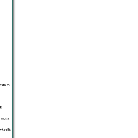
sta tai
AB
 mutta
yksellä