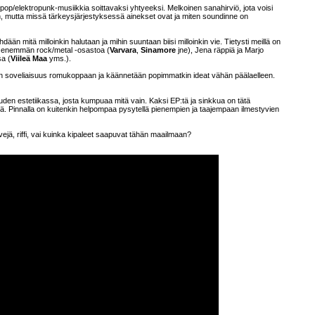
pop/elektropunk-musiikkia soittavaksi yhtyeeksi. Melkoinen sanahirviö, jota voisi
een, mutta missä tärkeysjärjestyksessä ainekset ovat ja miten soundinne on
ään mitä milloinkin halutaan ja mihin suuntaan biisi milloinkin vie. Tietysti meillä on
t enemmän rock/metal -osastoa (
Varvara
,
Sinamore
jne), Jena räppiä ja Marjo
sa (
Viileä Maa
yms.).
än soveliaisuus romukoppaan ja käännetään popimmatkin ideat vähän päälaelleen.
den estetiikassa, josta kumpuaa mitä vain. Kaksi EP:tä ja sinkkua on tätä
etä. Pinnalla on kuitenkin helpompaa pysytellä pienempien ja taajempaan ilmestyvien
vejä, riffi, vai kuinka kipaleet saapuvat tähän maailmaan?