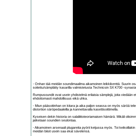
- Onhan tää meidän soundimaailma aikamoinen leikkikenttä. Suurin osa k
soitettu/sämplätty kasarilla valmistetusta Technicsin SX K700 -synasta
Rumpusoundit ovat usein yhdistelmä erilaisia sämplejä, joita viedään et
ehdottomasti mahdollisuus eikä uhka.
- Miun pääsoitinhan on kitara ja aika paljon seassa on myös säröä tel
distortion säröpedaaleilla ja kannettavalla kasettisoittimella.
Kyseisen dekin historia on salaliittoteoriamaisen hämärä. Mikäli olisi
jatketaan soundien seulontaa.
- Aikamoinen arsenaali plugareita pyörii ketjussa myös. Toi keikoilla
meidän biisit usein saa ekat sävelensä.