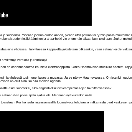
ista ja surinoista. Yleensä jonkun oudon äänen, pienen riffin pätkän tai rytmin päällä muutamat 
s kokonaisuuden kräkkääminen ja ahaa-hetki vie enemmän aikaa, kuin toisinaan. Jotkut melodi
stää aina yhdessä. Tarvittaessa kappaletta jalostetaan pitkäänkin, vaan sekään ei ole välttä
 sovitettuja versioita ja remiksejä.
jälkeen en osannut odottaa kaunista elektropoppista. Onko Haamuvalon musiikille asetettu rajoja
ki yksin ja yhdessä tosi monenlaisesta musasta. Ja se näkyy Haamuvalossa. On jotenkin oudon
äminen on ollut aina iso osa meidän agenda.
i esitätte asiat suomeksi, eikö englanti olisi toimivampi massojen tavoittamisessa?
i sekään ihan poissuljettu ajatus ole. Mennään nyt kuitenkin näillä.
isistaan. Kuinka isolla laitearsenaalilla luomistyötä tehdään ja mitkä niistä ovat keskeisemp