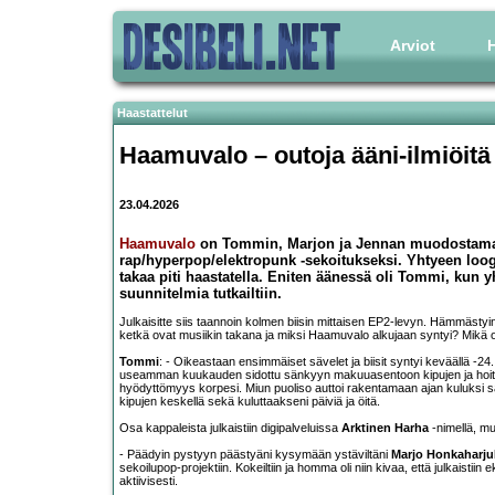
Arviot
H
Haastattelut
Haamuvalo – outoja ääni-ilmiöitä
23.04.2026
Haamuvalo
on Tommin, Marjon ja Jennan muodostama yh
rap/hyperpop/elektropunk -sekoitukseksi. Yhtyeen loog
takaa piti haastatella. Eniten äänessä oli Tommi, kun 
suunnitelmia tutkailtiin.
Julkaisitte siis taannoin kolmen biisin mittaisen EP2-levyn. Hämmästyin m
ketkä ovat musiikin takana ja miksi Haamuvalo alkujaan syntyi? Mikä 
Tommi
: - Oikeastaan ensimmäiset sävelet ja biisit syntyi keväällä -24.
useamman kuukauden sidottu sänkyyn makuuasentoon kipujen ja hoitoj
hyödyttömyys korpesi. Miun puoliso auttoi rakentamaan ajan kuluksi sän
kipujen keskellä sekä kuluttaakseni päiviä ja öitä.
Osa kappaleista julkaistiin digipalveluissa
Arktinen Harha
-nimellä, mu
- Päädyin pystyyn päästyäni kysymään ystäviltäni
Marjo Honkaharju
sekoilupop-projektiin. Kokeiltiin ja homma oli niin kivaa, että julkaistiin
aktiivisesti.