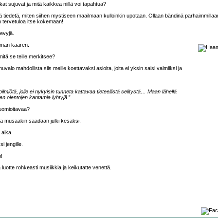
at sujuvat ja mitä kaikkea niillä voi tapahtua?
inä tiedetä, miten siihen mystiseen maailmaan kulloinkin upotaan. Ollaan bändinä parhaimmillaan
en tervetuloa itse kokemaan!
levyjä.
aman kaaren.
mitä se teille merkitsee?
lo mahdollista siis meille koettavaksi asioita, joita ei yksin saisi valmiiksi ja
lmiötä, jolle ei nykyisin tunneta kattavaa tieteellistä selitystä… Maan lähellä
en olentojen kantamia lyhtyjä.
”
huomioitavaa?
ta musaakin saadaan julki kesäksi.
 aika.
i jengille.
!
tä luotte rohkeasti musiikkia ja keikutatte venettä.