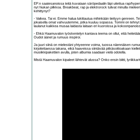
EP:n saatesanoissa teitä kuvataan säröpedaalin läpi uitettua rap/hyper
nyt hiukan pilkkoa. Breakbeat, rap ja elektrorock tulivat minulla miel
kehittynyt?
- Vaikea. Tai ei. Emme halua lukittautua mihinkään tiettyyn genreen. Tehd
jokaisella omat vahvuutemme, jotka kuuluu sopassa. Tommi on tehny
laulanut kaikkea musaa laidasta laitaan eri kuoroissa ja kokoonpanois
- Ehkä Haamuvalon työskentelyn kantava teema on ollut, että heitetä
Oudot äänet ja rumuus inspiroi.
Ja juuri siinä on mielestäni yhtyeenne voima, tuossa näennäisen rumuu
kirjoitettaessa takana, eikä haaveissa siintävää pitkäsoittoakaan kiell
musiikkipakettien avulla, joten albumia saadaan vielä odotella.
Mistä Haamuvalon kipaleet lähtevät alussa? Onko ensin biitti, lyriikkari