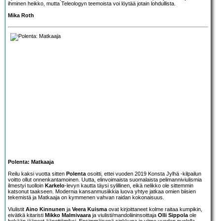
ihminen heikko, mutta Teleologyn teemoista voi löytää jotain lohdullista.
Mika Roth
Polenta: Matkaaja
Reilu kaksi vuotta sitten
Polenta
osoitti, ettei vuoden 2019 Konsta Jylhä -kilpailun
voitto ollut onnenkantamoinen. Uutta, elinvoimaista suomalaista pelimanniviulismia
ilmestyi tuolloin
Karkelo
-levyn kautta täysi sylillinen, eikä nelikko ole sittemmin
katsonut taakseen. Modernia kansanmusiikkia luova yhtye jatkaa omien biisien
tekemistä ja Matkaaja on kymmenen vahvan raidan kokonaisuus.
Viulistit
Aino Kinnunen
ja
Veera Kuisma
ovat kirjoittaneet kolme raitaa kumpikin,
eivätkä kitaristi
Mikko Malmivaara
ja viulisti/mandoliininsoittaja
Olli Sippola
ole
hekään jääneet äänettömiksi. Ensimmäisenä sinkkuna jo viime vuoden puolella