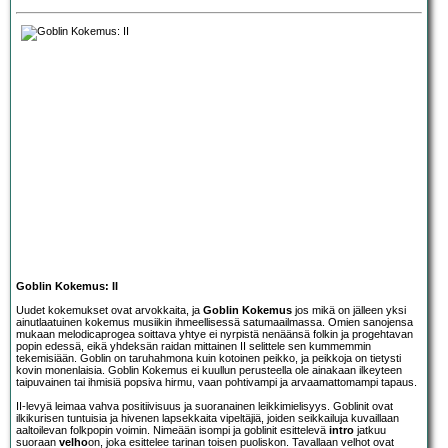
Goblin Kokemus: II
Uudet kokemukset ovat arvokkaita, ja
Goblin Kokemus
jos mikä on jälleen yksi
ainutlaatuinen kokemus musiikin ihmeellisessä satumaailmassa. Omien sanojensa
mukaan melodicaprogea soittava yhtye ei nyrpistä nenäänsä folkin ja progehtavan
popin edessä, eikä yhdeksän raidan mittainen II selittele sen kummemmin
tekemisiään. Goblin on taruhahmona kuin kotoinen peikko, ja peikkoja on tietysti
kovin monenlaisia. Goblin Kokemus ei kuullun perusteella ole ainakaan ilkeyteen
taipuvainen tai ihmisiä popsiva hirmu, vaan pohtivampi ja arvaamattomampi tapaus.
II-levyä leimaa vahva positiivisuus ja suoranainen leikkimielisyys. Goblinit ovat
ilkikurisen tuntuisia ja hivenen lapsekkaita vipeltäjiä, joiden seikkailuja kuvaillaan
aaltoilevan folkpopin voimin. Nimeään isompi ja goblinit esittelevä
intro
jatkuu
suoraan
velho
on, joka esittelee tarinan toisen puoliskon. Tavallaan velhot ovat