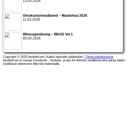
13.03.2026
Omakustannealbumit – Maaliskuu 2026
11.03.2026
Whosagoodsong – WAGS Vol 1
05.03.2026
Copyright © 2025 desibeli.net | Kaikki oikeudet pidätetään |
Tietoa toimituksesta
desibeli.net ei vastaa Facebook-, Youtube- ja last.fm-linkkien sisällöstä eikä takaa niiden
sisältävän aiheeseen liittyvää materiaalia.