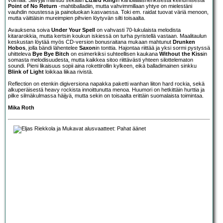
Point of No Return
-mahtiballadiin, mutta vahvimmillaan yhtye on mielestäni
vauhdin noustessa ja painoluokan kasvaessa. Toki em. raidat tuovat väriä menoon,
mutta väittäisin mureimpien pihvien löytyvän silti toisaalta.
Avauksena soiva
Under Your Spell
on vahvasti 70-lukulaista melodista
kitararokkia, mutta kertsin koukun iskiessä on turha pyristellä vastaan. Maalitaulun
keskustan löytää myös CD-version bonusraitana mukaan mahtunut
Drunken
Hobos
, jolla bändi lähentelee
Saxon
in tonttia. Hajontaa riittää ja yksi sormi pystyssä
uhitteleva
Bye Bye Bitch
on esimerkiksi suhteellisen kaukana
Without the Kiss
in
somasta melodisuudesta, mutta kaikkea sitoo riittävästi yhteen silottelematon
soundi. Pieni likaisuus sopii aina rokettirollin kylkeen, eikä balladimainen sinkku
Blink of Light
loikkaa liikaa rivistä.
Reflection on etenkin digiversiona napakka paketti wanhan liiton hard rockia, sekä
alkuperäisestä heavy rockista innoittunutta menoa. Huumori on hetkittäin hurttia ja
pilke silmäkulmassa häijyä, mutta sekin on toisaalta erittäin suomalaista toimintaa.
Mika Roth