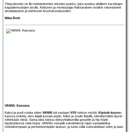
Yhteydenotto on liki mahdottomien tekstien joukko, joka asettuu aloilleen karsittujen
kappalemuotojen avulla. Kettunen ja moniosaaja Hakkarainen ovatkin rakentaneet
ainutlaatuisen ja kiehtovan levykokonaisuuden.
Mika Roth
VANNI: Kasvava
Kaksi ja puoli vuotta sitten
VANNI
tuli vastaan
VVV
-sinkun myötä.
Kipinät-kuoro
n
kanssa esitetty siivu leijaili jossain popin, folkin ja soulin linjoilla, kiinnittymättä täysin
mihinkään niistä. Sama idea toistuu debyyttialbumilla gospelin ja hip hopin
täydentäessä vielä kirjoa. VANNIn vokaalit sekoittelevat räpin sanataiteilua
melodisempaan ja perinteisempään lauluun, ja tuota väliä sukkuloidaan edes ja taas.