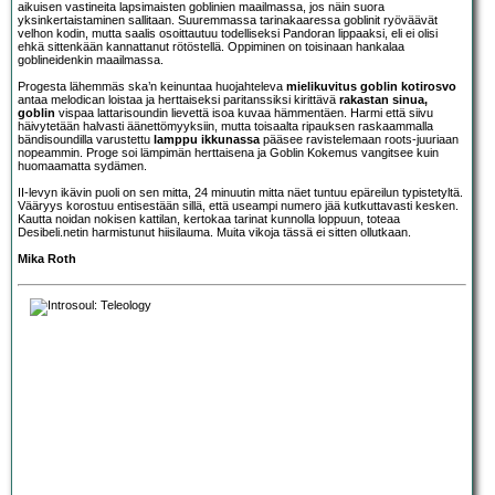
aikuisen vastineita lapsimaisten goblinien maailmassa, jos näin suora
yksinkertaistaminen sallitaan. Suuremmassa tarinakaaressa goblinit ryöväävät
velhon kodin, mutta saalis osoittautuu todelliseksi Pandoran lippaaksi, eli ei olisi
ehkä sittenkään kannattanut rötöstellä. Oppiminen on toisinaan hankalaa
goblineidenkin maailmassa.
Progesta lähemmäs ska’n keinuntaa huojahteleva
mielikuvitus goblin kotirosvo
antaa melodican loistaa ja herttaiseksi paritanssiksi kirittävä
rakastan sinua,
goblin
vispaa lattarisoundin lievettä isoa kuvaa hämmentäen. Harmi että siivu
häivytetään halvasti äänettömyyksiin, mutta toisaalta ripauksen raskaammalla
bändisoundilla varustettu
lamppu ikkunassa
pääsee ravistelemaan roots-juuriaan
nopeammin. Proge soi lämpimän herttaisena ja Goblin Kokemus vangitsee kuin
huomaamatta sydämen.
II-levyn ikävin puoli on sen mitta, 24 minuutin mitta näet tuntuu epäreilun typistetyltä.
Vääryys korostuu entisestään sillä, että useampi numero jää kutkuttavasti kesken.
Kautta noidan nokisen kattilan, kertokaa tarinat kunnolla loppuun, toteaa
Desibeli.netin harmistunut hiisilauma. Muita vikoja tässä ei sitten ollutkaan.
Mika Roth