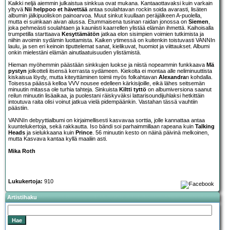
Kaikki neljä aiemmin julkaistua sinkkua ovat mukana. Kantaaottavaksi kuin varkain
yltyvä
Nii helppoo et hävettää
antaa soulahtavan rockin soida avarasti, lisäten
albumin jälkipuoliskon painoarvoa. Muut sinkut kuullaan peräjälkeen A-puolella,
mutta ei suinkaan aivan alussa. Etummaisena tusinan raidan jonossa on
Siemen
,
joka pehmeästi soulahtaen ja kauniisti kaarrellen ylistää elämän ihmettä. Kaihoisalla
trumpetilla starttaava
Kesyttämätön
jatkaa elon sisimpien voimien tutkimista ja
niihin avoimin sydämin luottamista. Kaiken ytimessä on kuitenkin toistuvasti VANNIn
laulu, ja sen eri keinoin tiputtelemat sanat, kielikuvat, huomiot ja viittaukset. Albumi
onkin mielestäni elämän ainutlaatuisuuden ylistämistä.
Hieman myöhemmin päästään sinkkujen luokse ja niistä nopeammin funkkaava
Mä
pystyn
jolkotteli itsensä kerrasta sydämeen. Kiekolta ei montaa alle neliminuuttista
kiskaisua löydy, mutta kiteyttäminen toimii myös folkahtavan
Alexandra
n kohdalla.
Toisessa päässä kelloa VVV nousee edelleen kärkisijoille, eikä lähes seitsemän
minuutin mitassa ole turhia tahteja. Sinkuista
Kiltti tyttö
on albumiversiona saanut
reilun minuutin lisäaikaa, ja puolestani räiskyväksi lattarisoundijuhlaksi hetkittäin
intoutuva raita olisi voinut jatkua vielä pidempäänkin. Vastahan tässä vauhtiin
päästiin.
VANNIn debyyttialbumi on kirjaimellisesti kasvavaa sorttia, jolle kannattaa antaa
kuuntelukertoja, sekä rakkautta. Iso bändi soi parhaimmillaan rapeana kuin
Talking
Heads
ja sielukkaana kuin
Prince
. 56 minuutin kesto on näinä päivinä melkoinen,
mutta Kasvava kantaa kyllä maaliin asti.
Mika Roth
Lukukertoja:
910
Artistihaku