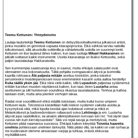
Teemu Kettunen: Yhteydenotto
Laulaja-lauluntekijä
Teemu Kettunen
on debyyttisooloalbuminsa julkaissut artisti,
jonka musiikki on genreistä vapaata kitarapoprockia. Eikä sähköä tarvita raidoilla
tolkuttomasti, sillä akustisilla soittimilla ja vähäeleisellä soitolla on suurempi tontti.
Kettunen on itse laulanut lähes kaiken, kun taas tuottaja
Mikael Hakkarainen
on
pitkälti soittanut kaikki instrumentit. Useita kitararaitoja on lisäksi Kettuselta, sekä
paljon taustalauluja Hakkaraiselta.
Sen kummempia saatesanoja levy ei saanut, mutta ehkäpä salaisuudet ovat
olennainen osa kokonaisuutta. Tältä pohjalta svengaavaksi äityvä ja isommilla
kaarilla rokkaava
Älä paljasta mitään
asettuu keskiöön, jonka toiseksi
peruskiveksi muistiinpanoissani nousi enemmänkin kasarin uutta aaltoa herätellyt
Kuka täällä yksin jää
. Eikä siinä vielä kaikki, sillä
Lupauksin
paljastaa sydämensä
erittäin karsitun muodon näyttäessä kaiken, kun taas öinen
Luutarha
antaa
asettuneen ja silti humisevan soundinsa rikastua taustalauluista. Tenhoa ja kaihoa
taiotaan esiin, mutta aina jotenkin verhojen takaa.
Raidat ovat soundillisesti ehkä etäällä toisistaan, mutta kuilut kuroo umpeen
Kettusen laulu. Teksteissä käsitellään halki kiekon sydämen vaikeita asioita ja
kysymyksiä siitä, mikä lopulta kestää ajan kuluttavat voimat ja mikä ei.
Melankolisesti ja badseedsmäisen rullaavasti soiva
Lehtimaja
ja em. Luutarha
äityvät jopa raadollisiksi, tai ainakin allekirjoittaneen korvaan iski rivi:
”mä täytin taas
vuosia niin kuin kierrätysastioita”
. Siitä voi repiä tasoja ja merkityksiä, mutta
Kettunen pitää naamansa suorassa. Ehkäpä kaiken kiteyttää
Toiveita haaveita
unelmia
pohtiessaan unelmien tärkeyttä. Niitä pitäisi olla, tai kaikki on vain turhaa ja
me kuolevaiset olemme ainoastaan varjoja ja tuhkaa, erästä elokuvaa
myötäilläkseni.