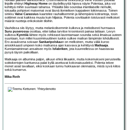
linjoille ehtinyt
Highway Home
on täydellisyyttä hipova näyte Polentaa, joka voi
kehittyä mihin suuntaan tahansa. Yhtäältä biisi soundaa irlantilaiselle riemulle,
toisaalta pohjoiset maisemat ovat läsnä ilomielisen kappaleen loikinnassa. Toinen
sinkku
Valse Carassius
kaartelee rauhallisemmin ja lähempänä kotirantoja, tosin
soittimet ovat kaikkea muuta kuin hiljaisia. Polenta sovittaakin toistuvasti melkoiset
määrät nuotteja erikokoisiin tiloihin.
Vauhdissa siis löytyy, mutta melankolisemmin kulkeva ja melodisesti hurmaava
Suru puserossa
osoittaa, ettei tallaa tarvitse kroonisesti painaa lattiaan. Levyn
sulkeva
Kynttilä
lähtee myös rohkeasti laventamaan soundia sekä ilmaisua uuteen
suuntaan, kun miltei kuusiminuuttinen tuokio sulkee matkan lämpimän lohdullisesti.
Ero avauksena soivaan
Sankaripolska
an on melkoinen, mutta väliä kuroo
ansiokkaasti umpeen koko matkansa ajan kasvava ja kehittyvä
Matkaaja
.
Kunniamaininnan ansaitsee myös
Isfabriken
, jota kuunnellessa on haastavaa
pysyä täysin paikoillaan.
Matkaaja on albumina paljon, alkuun ehkä liikaakin, mutta kokemukseni perusteella
soittokertojen karttuessa palat kyllä asettuvat kokonaisuudeksi. Polenta tekee
monet asiat tavallaan, eikä koskaan tunnu hukkaavan olennaista, mistä syvä kiitos
sekä kumarrus.
Mika Roth