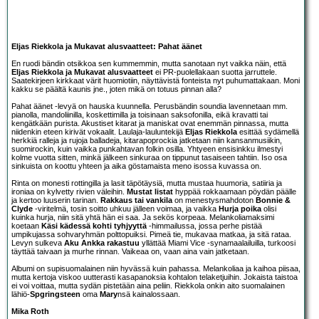
Eljas Riekkola ja Mukavat alusvaatteet: Pahat äänet
En ruodi bändin otsikkoa sen kummemmin, mutta sanotaan nyt vaikka näin, että
Eljas Riekkola ja Mukavat alusvaatteet
ei PR-puolellakaan suotta jarruttele.
Saatekirjeen kirkkaat värit huomiotiin, näyttävistä fonteista nyt puhumattakaan. Moni
kakku se päältä kaunis jne., joten mikä on totuus pinnan alla?
Pahat äänet -levyä on hauska kuunnella. Perusbändin soundia lavennetaan mm.
pianolla, mandoliinilla, koskettimilla ja toisinaan saksofonilla, eikä kravatti tai
kengätkään purista. Akustiset kitarat ja maniskat ovat enemmän pinnassa, mutta
niidenkin eteen kirivät vokaalit. Laulaja-lauluntekijä
Eljas Riekkola
esittää sydämellä
herkkiä ralleja ja rujoja balladeja, kitarapoprockia jatketaan niin kansanmusiikin,
suomirockin, kuin vaikka punkahtavan folkin osilla. Yhtyeen ensisinkku ilmestyi
kolme vuotta sitten, minkä jälkeen sinkuraa on tippunut tasaiseen tahtiin. Iso osa
sinkuista on koottu yhteen ja aika göstamaista meno isossa kuvassa on.
Rinta on monesti rottingilla ja lasit täpötäysiä, mutta mustaa huumoria, satiiria ja
ironiaa on kylvetty rivien väleihin.
Mustat listat
hyppää rokkaamaan pöydän päälle
ja kertoo luuserin tarinan.
Rakkaus tai vankila
on menestysmahdoton
Bonnie &
Clyde
-viritelmä, tosin soitto uhkuu jälleen voimaa, ja vaikka
Hurja poika
olisi
kuinka hurja, niin sitä yhtä hän ei saa. Ja sekös korpeaa. Melankoliamaksimi
koetaan
Käsi kädessä kohti tyhjyyttä
-himmailussa, jossa perhe pistää
umpikujassa sohvaryhmän polttopuiksi. Pimeä tie, mukavaa matkaa, ja sitä rataa.
Levyn sulkeva
Aku Ankka rakastuu
yllättää Miami Vice -synamaalailuilla, turkoosi
täyttää taivaan ja murhe rinnan. Vaikeaa on, vaan aina vain jatketaan.
Albumi on supisuomalainen niin hyvässä kuin pahassa. Melankoliaa ja kaihoa piisaa,
mutta kertoja viskoo uutterasti kasapanoksia kohtalon telaketjuihin. Jokaista taistoa
ei voi voittaa, mutta sydän pistetään aina peliin. Riekkola onkin aito suomalainen
lähiö-
Spgringsteen
oma
Mary
nsä kainalossaan.
Mika Roth