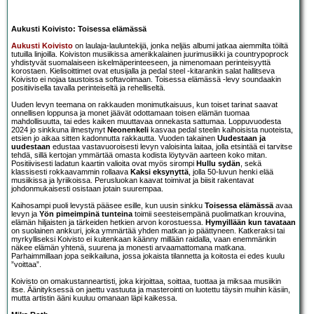
Aukusti Koivisto: Toisessa elämässä
Aukusti Koivisto
on laulaja-lauluntekijä, jonka neljäs albumi jatkaa aiemmilta töiltä
tutuilla linjoilla. Koiviston musiikissa amerikkalainen juurimusiikki ja countrypoprock
yhdistyvät suomalaiseen iskelmäperinteeseen, ja nimenomaan perinteisyyttä
korostaen. Kielisoittimet ovat etusijalla ja pedal steel -kitarankin salat hallitseva
Koivisto ei nojaa taustoissa softavoimaan. Toisessa elämässä -levy soundaakin
positiivisella tavalla perinteiseltä ja rehelliseltä.
Uuden levyn teemana on rakkauden monimutkaisuus, kun toiset tarinat saavat
onnellisen loppunsa ja monet jäävät odottamaan toisen elämän tuomaa
mahdollisuutta, tai edes kaiken muuttavaa onnekasta sattumaa. Loppuvuodesta
2024 jo sinkkuna ilmestynyt
Neonenkeli
kasvaa pedal steelin kaihoisista nuoteista,
etsien jo aikaa sitten kadonnutta rakkautta. Vuoden takainen
Uudestaan ja
uudestaan
edustaa vastavuoroisesti levyn valoisinta laitaa, jolla etsintää ei tarvitse
tehdä, sillä kertojan ymmärtää omasta kodista löytyvän aarteen koko mitan.
Positiivisesti ladatun kaartin valioita ovat myös sirompi
Hullu sydän
, sekä
klassisesti rokkaavammin rollaava
Kaksi eksynyttä
, jolla 50-luvun henki elää
musiikissa ja lyriikoissa. Perusluokan kaavat toimivat ja biisit rakentavat
johdonmukaisesti osistaan jotain suurempaa.
Kaihosampi puoli levystä pääsee esille, kun uusin sinkku
Toisessa elämässä
avaa
levyn ja
Yön pimeimpinä tunteina
toimii seesteisempänä puolimatkan krouvina,
elämän hiljaisten ja tärkeiden hetkien arvon korostuessa.
Hymyillään kun tavataan
on suolainen ankkuri, joka ymmärtää yhden matkan jo päättyneen. Katkeraksi tai
myrkylliseksi Koivisto ei kuitenkaan käänny millään raidalla, vaan enemmänkin
näkee elämän yhtenä, suurena ja monesti arvaamattomana matkana.
Parhaimmillaan jopa seikkailuna, jossa jokaista tilannetta ja koitosta ei edes kuulu
”voittaa”.
Koivisto on omakustanneartisti, joka kirjoittaa, soittaa, tuottaa ja miksaa musiikin
itse. Äänityksessä on jaettu vastuuta ja masterointi on luotettu täysin muihin käsiin,
mutta artistin ääni kuuluu omanaan läpi kaikessa.