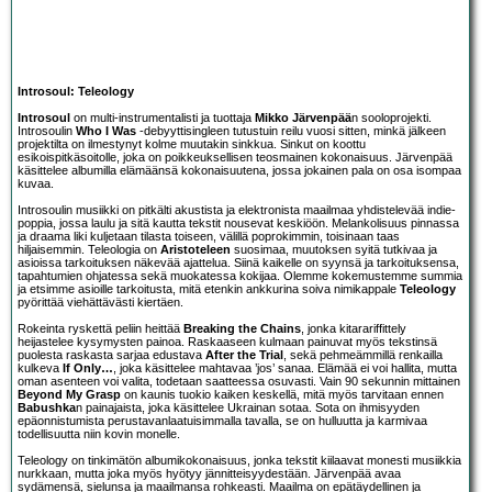
Introsoul: Teleology
Introsoul
on multi-instrumentalisti ja tuottaja
Mikko Järvenpää
n sooloprojekti.
Introsoulin
Who I Was
-debyyttisingleen tutustuin reilu vuosi sitten, minkä jälkeen
projektilta on ilmestynyt kolme muutakin sinkkua. Sinkut on koottu
esikoispitkäsoitolle, joka on poikkeuksellisen teosmainen kokonaisuus. Järvenpää
käsittelee albumilla elämäänsä kokonaisuutena, jossa jokainen pala on osa isompaa
kuvaa.
Introsoulin musiikki on pitkälti akustista ja elektronista maailmaa yhdistelevää indie-
poppia, jossa laulu ja sitä kautta tekstit nousevat keskiöön. Melankolisuus pinnassa
ja draama liki kuljetaan tilasta toiseen, välillä poprokimmin, toisinaan taas
hiljaisemmin. Teleologia on
Aristoteleen
suosimaa, muutoksen syitä tutkivaa ja
asioissa tarkoituksen näkevää ajattelua. Siinä kaikelle on syynsä ja tarkoituksensa,
tapahtumien ohjatessa sekä muokatessa kokijaa. Olemme kokemustemme summia
ja etsimme asioille tarkoitusta, mitä etenkin ankkurina soiva nimikappale
Teleology
pyörittää viehättävästi kiertäen.
Rokeinta ryskettä peliin heittää
Breaking the Chains
, jonka kitarariffittely
heijastelee kysymysten painoa. Raskaaseen kulmaan painuvat myös tekstinsä
puolesta raskasta sarjaa edustava
After the Trial
, sekä pehmeämmillä renkailla
kulkeva
If Only…
, joka käsittelee mahtavaa ’jos’ sanaa. Elämää ei voi hallita, mutta
oman asenteen voi valita, todetaan saatteessa osuvasti. Vain 90 sekunnin mittainen
Beyond My Grasp
on kaunis tuokio kaiken keskellä, mitä myös tarvitaan ennen
Babushka
n painajaista, joka käsittelee Ukrainan sotaa. Sota on ihmisyyden
epäonnistumista perustavanlaatuisimmalla tavalla, se on hulluutta ja karmivaa
todellisuutta niin kovin monelle.
Teleology on tinkimätön albumikokonaisuus, jonka tekstit kiilaavat monesti musiikkia
nurkkaan, mutta joka myös hyötyy jännitteisyydestään. Järvenpää avaa
sydämensä, sielunsa ja maailmansa rohkeasti. Maailma on epätäydellinen ja