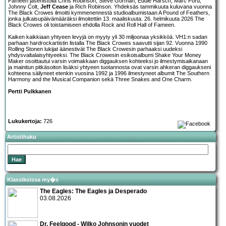
Fameen jäsenistöllä Chris Robinson, Steve Gorman, Eddie Harsch, Marc Ford,
Johnny Colt,
Jeff Cease
ja Rich Robinson. Yhdeksäs tammikuuta kuluvana vuonna
The Black Crowes ilmoitti kymmenennestä studioalbumistaan A Pound of Feathers,
jonka julkaisupäivämääräksi ilmoitettiin 13. maaliskuuta. 26. helmikuuta 2026 The
Black Crowes oli toistamiseen ehdolla Rock and Roll Hall of Fameen.
Kaiken kaikkiaan yhtyeen levyjä on myyty yli 30 miljoonaa yksikköä. VH1:n sadan
parhaan hardrockartistin listalla The Black Crowes saavutti sijan 92. Vuonna 1990
Rolling Stonen lukijat äänestivät The Black Crowesin parhaaksi uudeksi
yhdysvaltalaisyhtyeeksi. The Black Crowesin esikoisalbumi Shake Your Money
Maker osoittautui varsin voimakkaan diggauksen kohteeksi jo ilmestymisaikanaan
ja mainitun pitkäsoiton lisäksi yhtyeen tuotannosta ovat varsin ahkeran diggaukseni
kohteena säilyneet etenkin vuosina 1992 ja 1996 ilmestyneet albumit The Southern
Harmony and the Musical Companion sekä Three Snakes and One Charm.
Pertti Pulkkanen
Lukukertoja:
726
Artistihaku
Klassikoissa my�s
The Eagles: The Eagles ja Desperado
03.08.2026
Dr. Feelgood - Wilko Johnsonin vuodet