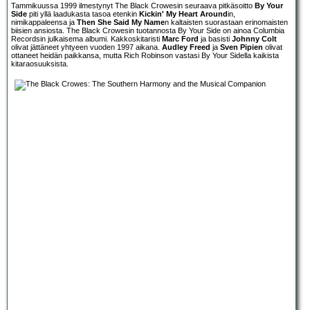
Tammikuussa 1999 ilmestynyt The Black Crowesin seuraava pitkäsoitto
By Your
Side
piti yllä laadukasta tasoa etenkin
Kickin' My Heart Around
in,
nimikappaleensa ja
Then She Said My Name
n kaltaisten suorastaan erinomaisten
biisien ansiosta. The Black Crowesin tuotannosta By Your Side on ainoa Columbia
Recordsin julkaisema albumi. Kakkoskitaristi
Marc Ford
ja basisti
Johnny Colt
olivat jättäneet yhtyeen vuoden 1997 aikana.
Audley Freed
ja
Sven Pipien
olivat
ottaneet heidän paikkansa, mutta Rich Robinson vastasi By Your Sidella kaikista
kitaraosuuksista.