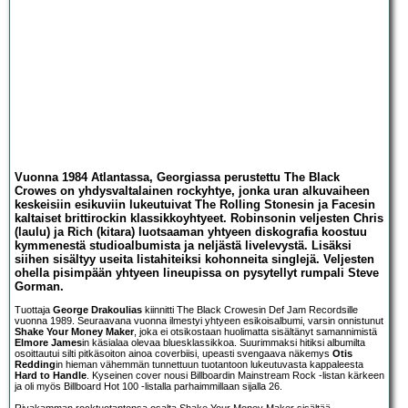
Vuonna 1984 Atlantassa, Georgiassa perustettu The Black
Crowes on yhdysvaltalainen rockyhtye, jonka uran alkuvaiheen
keskeisiin esikuviin lukeutuivat The Rolling Stonesin ja Facesin
kaltaiset brittirockin klassikkoyhtyeet. Robinsonin veljesten Chris
(laulu) ja Rich (kitara) luotsaaman yhtyeen diskografia koostuu
kymmenestä studioalbumista ja neljästä livelevystä. Lisäksi
siihen sisältyy useita listahiteiksi kohonneita singlejä. Veljesten
ohella pisimpään yhtyeen lineupissa on pysytellyt rumpali Steve
Gorman.
Tuottaja
George Drakoulias
kiinnitti The Black Crowesin Def Jam Recordsille
vuonna 1989. Seuraavana vuonna ilmestyi yhtyeen esikoisalbumi, varsin onnistunut
Shake Your Money Maker
, joka ei otsikostaan huolimatta sisältänyt samannimistä
Elmore James
in käsialaa olevaa bluesklassikkoa. Suurimmaksi hitiksi albumilta
osoittautui silti pitkäsoiton ainoa coverbiisi, upeasti svengaava näkemys
Otis
Redding
in hieman vähemmän tunnettuun tuotantoon lukeutuvasta kappaleesta
Hard to Handle
. Kyseinen cover nousi Billboardin Mainstream Rock -listan kärkeen
ja oli myös Billboard Hot 100 -listalla parhaimmillaan sijalla 26.