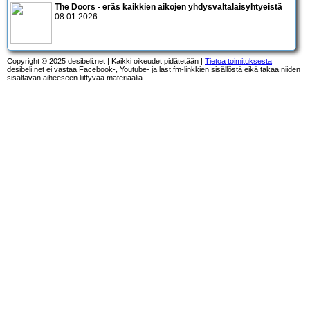
The Doors - eräs kaikkien aikojen yhdysvaltalaisyhtyeistä
08.01.2026
Copyright © 2025 desibeli.net | Kaikki oikeudet pidätetään |
Tietoa toimituksesta
desibeli.net ei vastaa Facebook-, Youtube- ja last.fm-linkkien sisällöstä eikä takaa niiden
sisältävän aiheeseen liittyvää materiaalia.