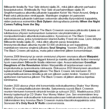
Billboardin listalla By Your Side debytoi sijalla 26., mikä jäikin albumin parhaaksi
listasijoitukseksi. Brittilistalla By Your Side oli parhaimmillaan sijalla 34.
Singleformaatissa albumilta julkaistiin kappaleet Kickin' My Heart Around,
Only a
Fool
sekä pitkäsoiton nimikappale. Mainittujen singlejen eri painosten
kakkosbiiseinä julkaistiin kaikkiaan seitsemän albumilta löytymätöntä kappaletta,
niiden joukossa esimerkiksi
Bob Dylan
in diskografiasta poimittu
When the Night
Comes Falling from the Sky
.
Toukokuussa 2001 ilmestynyt The Black Crowesin seuraava pitkäsoitto
Lions
on
tulkittavissa yhtyeen tuohonastisen tuotannon sävykkäimmäksi ja
monipuolisimmaksi albumikokonaisuudeksi. Kyseessä on The Black Crowesin
albumeista ainoa, jonka työstämiseen kitaristi Audley Freed otti osaa. Lions debytoi
Billboardin listalla sijalla 20., mikä olikin albumin paras listasijoitus.
Ilmestymisviikollaan albumia myytiin 53 000 yksikköä ja sen kappaleista
mainittakoon toisena singlenä julkaistu
Soul Singing
. Vuosien 2002 ja 2005 välillä
The Black Crowes piti taukoa, mutta jatkoi sittemmin jälleen konsertointiaan.
Vuonna 2008 ilmestynyt ja varsin onnistunut yhtyeen seuraava albumi
Warpaint
yllätti monet yhtyeen vanhat diggarit iloisesti ja mainittu pitkäsoitto lisäksi menestyi
hyvin saavuttaen Billboardin listalla viidennen sijan. Avausraidastaan
Goodbye
Daughters of the Revolution
lähtien Warpaintillä oli tarjottavanaan varsin
inspiroitunutta ja nyanssikasta rokkausta. Elokuussa 2010 ilmestyneen akustisen
tuplakokoelman
Croweology
jälkeen The Black Crowes teki kiertueen 20-
vuotisjuhlallisuuksiensa tiimoilta ja piti sen jälkeen uuden breikin. Vuoteen 2013
ajoittuneen kiertueensa jälkeen The Black Crowes oli jälleen aikeissa lopettaa
toimintansa.
Vuoden 2020 alussa yhtye ehti konsertoida esikoisalbuminsa Shake Your Money
Maker 30-vuotisjuhlallisuuksien tiimoilta. Sattuneesta syystä Black Crowesin
reunion-kiertueen konsertit siirtyivät kesään ja syksyyn 2021. Maaliskuussa 2023
ilmestyi tuplavinyyli ja CD Shake Your Money Maker Live. Sen ensimmäinen levy
sisältää yhtyeen esikoisalbumin kokonaisuudessaan keikkakontekstissa soitettuna.
Jälkimmäinen levy koostuu Black Crowesin muista klassikkokappaleista sekä
Stonesien
It's Only Rock N' Roll
in coverversiosta.