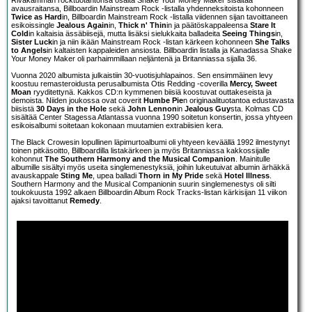
Rivakamman rocktuotantonsa osalta Shake Your Money Maker sisältää
avausraitansa, Billboardin Mainstream Rock -listalla yhdenneksitoista kohonneen
Twice as Hard
in, Billboardin Mainstream Rock -listalla viidennen sijan tavoittaneen
esikoissingle
Jealous Again
in,
Thick n' Thin
in ja päätöskappaleensa
Stare It
Cold
in kaltaisia ässäbiisejä, mutta lisäksi sielukkaita balladeita
Seeing Things
in,
Sister Luck
in ja niin ikään Mainstream Rock -listan kärkeen kohonneen
She Talks
to Angels
in kaltaisten kappaleiden ansiosta. Billboardin listalla ja Kanadassa Shake
Your Money Maker oli parhaimmillaan neljäntenä ja Britanniassa sijalla 36.
Vuonna 2020 albumista julkaistiin 30-vuotisjuhlapainos. Sen ensimmäinen levy
koostuu remasteroidusta perusalbumista Otis Redding -coverilla
Mercy, Sweet
Moan
ryyditettynä. Kakkos CD:n kymmenen biisiä koostuvat outtakeseista ja
demoista. Niiden joukossa ovat coverit
Humbe Pie
n originaalituotantoa edustavasta
biisistä
30 Days in the Hole
sekä
John Lennon
in
Jealous Guy
sta. Kolmas CD
sisältää Center Stagessa Atlantassa vuonna 1990 soitetun konsertin, jossa yhtyeen
esikoisalbumi soitetaan kokonaan muutamien extrabiisien kera.
The Black Crowesin lopullinen läpimurtoalbumi oli yhtyeen keväällä 1992 ilmestynyt
toinen pitkäsoitto, Billboardilla listakärkeen ja myös Britanniassa kakkossijalle
kohonnut
The Southern Harmony and the Musical Companion
. Mainitulle
albumille sisältyi myös useita singlemenestyksiä, joihin lukeutuivat albumin ärhäkkä
avauskappale
Sting Me
, upea balladi
Thorn in My Pride
sekä
Hotel Illness
.
Southern Harmony and the Musical Companionin suurin singlemenestys oli silti
toukokuusta 1992 alkaen Billboardin Album Rock Tracks-listan kärkisijan 11 viikon
ajaksi tavoittanut
Remedy
.