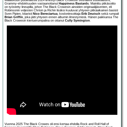
Maaliskuun puolivälissä 2024 ilmestyi Black Crowesin seuraava studioalbumi,
Grammy-ehdokkuuden vastaanottanut
Happiness Bastards
. Mainittu pitkäsoitto
on työstetty lineupilla, johon The Black Crowesin ainoiden originaalijäsenten, eli
Robinsonin veljesten Chrisin ja Richin lisäksi kuuluvat yhtyeen pitkäaikainen basisti
Sven Pipien, kitaristi
Nico Bereciartua
, kosketinsoittaja
Erik Deutsch
sekä rumpali
Brian Griffin
, joka jätti yhtyeen ennen albumin ilmestymistä. Hänen paikkansa The
Black Crowesin kiertuerumpalina on ottanut
Cully Symington
.
Vuonna 2025 The Black Crowes oli ensi kertaa ehdolla Rock and Roll Hall of