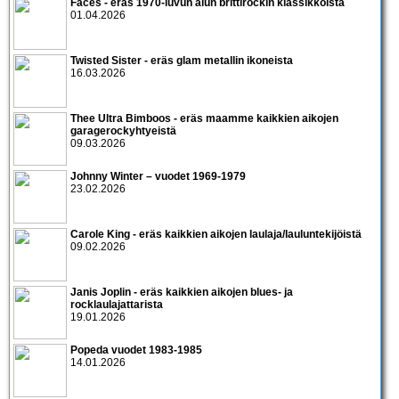
Faces - eräs 1970-luvun alun brittirockin klassikkoista
01.04.2026
Twisted Sister - eräs glam metallin ikoneista
16.03.2026
Thee Ultra Bimboos - eräs maamme kaikkien aikojen
garagerockyhtyeistä
09.03.2026
Johnny Winter – vuodet 1969-1979
23.02.2026
Carole King - eräs kaikkien aikojen laulaja/lauluntekijöistä
09.02.2026
Janis Joplin - eräs kaikkien aikojen blues- ja
rocklaulajattarista
19.01.2026
Popeda vuodet 1983-1985
14.01.2026