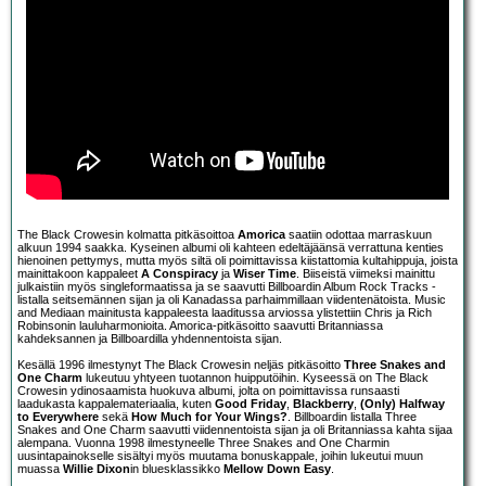
The Black Crowesin kolmatta pitkäsoittoa
Amorica
saatiin odottaa marraskuun
alkuun 1994 saakka. Kyseinen albumi oli kahteen edeltäjäänsä verrattuna kenties
hienoinen pettymys, mutta myös siltä oli poimittavissa kiistattomia kultahippuja, joista
mainittakoon kappaleet
A Conspiracy
ja
Wiser Time
. Biiseistä viimeksi mainittu
julkaistiin myös singleformaatissa ja se saavutti Billboardin Album Rock Tracks -
listalla seitsemännen sijan ja oli Kanadassa parhaimmillaan viidentenätoista. Music
and Mediaan mainitusta kappaleesta laaditussa arviossa ylistettiin Chris ja Rich
Robinsonin lauluharmonioita. Amorica-pitkäsoitto saavutti Britanniassa
kahdeksannen ja Billboardilla yhdennentoista sijan.
Kesällä 1996 ilmestynyt The Black Crowesin neljäs pitkäsoitto
Three Snakes and
One Charm
lukeutuu yhtyeen tuotannon huipputöihin. Kyseessä on The Black
Crowesin ydinosaamista huokuva albumi, jolta on poimittavissa runsaasti
laadukasta kappalemateriaalia, kuten
Good Friday
,
Blackberry
,
(Only) Halfway
to Everywhere
sekä
How Much for Your Wings?
. Billboardin listalla Three
Snakes and One Charm saavutti viidennentoista sijan ja oli Britanniassa kahta sijaa
alempana. Vuonna 1998 ilmestyneelle Three Snakes and One Charmin
uusintapainokselle sisältyi myös muutama bonuskappale, joihin lukeutui muun
muassa
Willie Dixon
in bluesklassikko
Mellow Down Easy
.