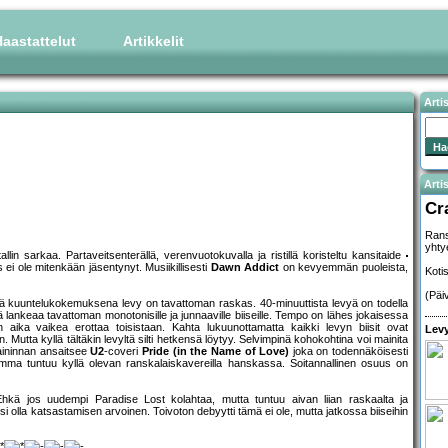
aastattelut
Artikkelit
Arti
Artis
Cr
Rans
yhty
n sarkaa. Partaveitsenterällä, verenvuotokuvalla ja ristillä koristeltu kansitaide
s ei ole mitenkään jäsentynyt. Musiikillisesti
Dawn Addict
on kevyemmän puoleista,
Koti
(Päi
 että kuuntelukokemuksena levy on tavattoman raskas. 40-minuuttista levyä on todella
ä lankeaa tavattoman monotonisille ja junnaaville biiseille. Tempo on lähes jokaisessa
aika vaikea erottaa toisistaan. Kahta lukuunottamatta kaikki levyn biisit ovat
Levy
n. Mutta kyllä tältäkin levyltä silti hetkensä löytyy. Selvimpinä kohokohtina voi mainita
maininnan ansaitsee
U2
-coveri
Pride (in the Name of Love)
joka on todennäköisesti
homma tuntuu kyllä olevan ranskalaiskavereilla hanskassa. Soitannallinen osuus on
Ehkä jos uudempi Paradise Lost kolahtaa, mutta tuntuu aivan liian raskaalta ja
isi olla katsastamisen arvoinen. Toivoton debyytti tämä ei ole, mutta jatkossa biiseihin