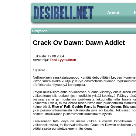
Arviot
H
Levyarvio
Crack Ov Dawn: Dawn Addict
Julkaistu: 17.08.2004
Arvostelija:
Toni Lyytikäinen
Equilibre
Nelihenkinen ranskalaispoppoo kyntää debyytillään kevyen konemetalli
viittaa siihen minkä kuulija jo levyn ensimetreillä huomaa: tyylisuuntau
särökitaralla höystettyä konepoppia.
Levyn musiikillista antia arvioitaessa huomio kiinnittyy ensin siihen
vaikea kuunnella putkeen jos musiikkiin yrittää keskittyä. Pääsyy täst
biisissä sama ja muutamaa poikkeusta lukuunottamatta biisejä on 
kolmeminuuttisia, mutta eväitä niissä riittää noin puoleentoista minuuttii
kolme biisiä:
Rise n' Fall
,
Gothic Party
ja
Popular Queen
. Erityis
yksi persoonattomimmista tulkinnoista joita on kuultu. Teknisesti 
hoidettu mallikkaasti ja instrumentit kuulostavat hyviltä.
Tällaisenaan tätä levyä on melko vaikea suositella kenellekään. 
vaikeaselkoiselta, tai liian vaihtelevalta, Crack ov Dawnin esikoinen vo
pitäisi saada puristettua enemmän ideaa.