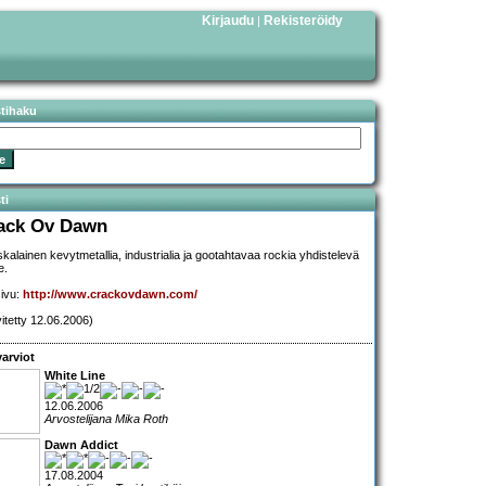
Kirjaudu
Rekisteröidy
|
stihaku
ti
ack Ov Dawn
kalainen kevytmetallia, industrialia ja gootahtavaa rockia yhdistelevä
e.
sivu:
http://www.crackovdawn.com/
vitetty 12.06.2006)
arviot
White Line
12.06.2006
Arvostelijana Mika Roth
Dawn Addict
17.08.2004