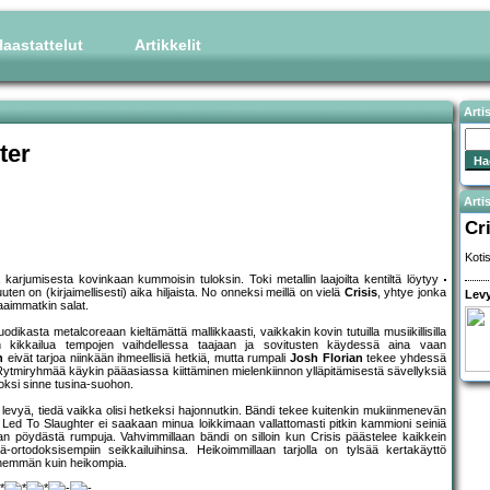
aastattelut
Artikkelit
Arti
ter
Artis
Cr
Koti
rjumisesta kovinkaan kummoisin tuloksin. Toki metallin laajoilta kentiltä löytyy
ten on (kirjaimellisesti) aika hiljaista. No onneksi meillä on vielä
Crisis
, yhtye jonka
Levy
aaimmatkin salat.
ikasta metalcoreaan kieltämättä mallikkaasti, vaikkakin kovin tutuilla musiikillisilla
linen kikkailua tempojen vaihdellessa taajaan ja sovitusten käydessä aina vaan
n
eivät tarjoa niinkään ihmeellisiä hetkiä, mutta rumpali
Josh Florian
tekee yhdessä
Rytmiryhmää käykin pääasiassa kiittäminen mielenkiinnon ylläpitämisestä sävellyksiä
oksi sinne tusina-suohon.
levyä, tiedä vaikka olisi hetkeksi hajonnutkin. Bändi tekee kuitenkin mukiinmenevän
Led To Slaughter ei saakaan minua loikkimaan vallattomasti pitkin kammioni seiniä
n pöydästä rumpuja. Vahvimmillaan bändi on silloin kun Crisis päästelee kaikkein
rtodoksisempiin seikkailuihinsa. Heikoimmillaan tarjolla on tylsää kertakäyttö
enemmän kuin heikompia.