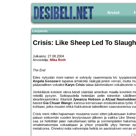
Arviot
H
Levyarvio
Crisis: Like Sheep Led To Slaugh
Julkaistu: 27.08.2004
Arvostelija:
Mika Roth
The End
Edes nykyään moni nainen ei selviydy raaemmasta h/c tyyppisestä ka
Angela Gossow
in tapaisia ärhäköitä rääkyjiä jonkin verran, mutta muu
pääasiallinen vokalisti
Karyn Crisis
taitaa äärimmäisen vokalisoinnin r
Jenkkilästä kotoisin oleva bändi vääntää amerikan maalla kovinkin muod
reiteillä pysyen. Soittopuolella heitetään peliin toinenkin säkil
idearikkaammiksi. Kitaristit
Jywanza Hobson
ja
Afzaal Nasiruddee
basisti
Gia Chuan Wang
in kanssa kerrassaan ensiluokkaista työtä. 
kohtaan, jotka muuten ehkä hukkuisivat taiteellisten saavutustensa vu
Crisis meni miltei hajoamaan muutama vuosi sitten julkaistuaan kolme 
paluun seitsemän vuoden levytystauon jälkeen ja vaikka Like Sheep 
saa se hetkittäin jalan nakuttamaan tahtia ja sormenpäiden hakemaa
omaleimaisempia vokaalejaan ja yhtye ympärillä yltyy hieman epä-o
metalcorea. Onneksi noita vahvempia hetkiä on aavistuksen verran 