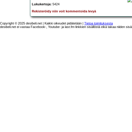
Lukukertoja:
5424
Rekisteröidy niin voit kommentoida levyä
Copyright © 2025 desibeli.net | Kaikki oikeudet pidätetään |
Tietoa toimituksesta
desibeli.net ei vastaa Facebook-, Youtube- ja last.fm-linkkien sisällöstä eikä takaa niiden sisä