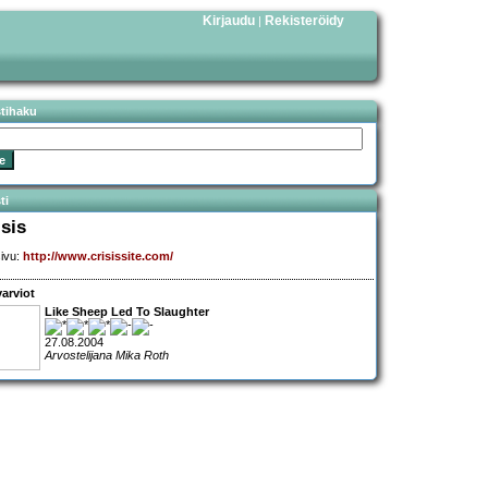
Kirjaudu
Rekisteröidy
|
stihaku
ti
isis
sivu:
http://www.crisissite.com/
arviot
Like Sheep Led To Slaughter
27.08.2004
Arvostelijana Mika Roth