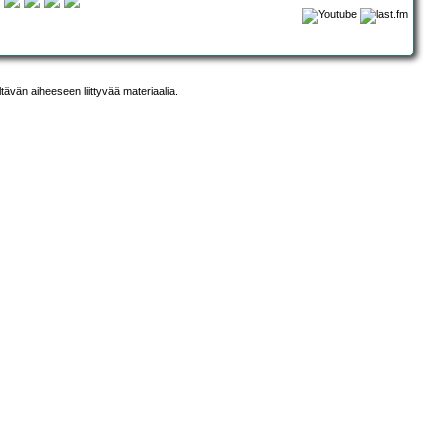
ltävän aiheeseen liittyvää materiaalia.