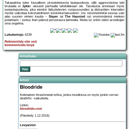
Takapakkia tulee kiusallisen yksiulotteisesta laulupuolesta, sillä aggressiivista tahi
brutaalia ei
Jykä
n ulosanti parhaalla tahdollakaan ole. Tasoitusta annetaan myös
tuotantopuolesta, joka etenkin lätkyttelevien rumpusoundien ja diskanttien kitaroiden
myötä vaikuttaa kokonaisilmeen keskinkertaisuuteen. Jos rässimeininkiä seuraa vain
alan suurien nimien kautta –
Slayer
tai
The Haunted
nyt ensimmäisinä mieleen
juolahtaen – tuntuu ihan pätevä peruskaura laimealta. Mutta se onkin sitten arvioitsijan
oma ongelma.
Lukukertoja:
6239
Rekisteröidy niin voit
kommentoida levyä
Artistihaku
Artisti
Bloodride
Kotimainen thrashmetal-orkka, jonka musiikissa on myös jonkin verran
death/hc -vaikutteita.
Linkki:
bloodride.com
(Päivitetty 1.12.2016)
Levyarviot