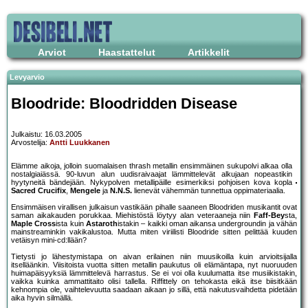
Arviot
Haastattelut
Artikkelit
Levyarvio
Bloodride: Bloodridden Disease
Julkaistu: 16.03.2005
Arvostelija:
Antti Luukkanen
Elämme aikoja, jolloin suomalaisen thrash metallin ensimmäinen sukupolvi alkaa olla
nostalgiaiässä. 90-luvun alun uudisraivaajat lämmittelevät alkujaan nopeastikin
hyytyneitä bändejään. Nykypolven metallipäille esimerkiksi pohjoisen kova kopla
Sacred Crucifix
,
Mengele
ja
N.N.S.
lienevät vähemmän tunnettua oppimateriaalia.
Ensimmäisen virallisen julkaisun vastikään pihalle saaneen Bloodriden musikantit ovat
saman aikakauden porukkaa. Miehistöstä löytyy alan veteraaneja niin
Faff-Bey
sta,
Maple Cross
ista kuin
Astaroth
istakin – kaikki oman aikansa undergroundin ja vähän
mainstreaminkin vakikalustoa. Mutta miten viriilisti Bloodride sitten pelittää kuuden
vetäisyn mini-cd:llään?
Tietysti jo lähestymistapa on aivan erilainen niin muusikoilla kuin arvioitsijalla
itselläänkin. Viisitoista vuotta sitten metallin paukutus oli elämäntapa, nyt nuoruuden
huimapäisyyksiä lämmittelevä harrastus. Se ei voi olla kuulumatta itse musiikistakin,
vaikka kuinka ammattitaito olisi tallella. Riffittely on tehokasta eikä itse biisitkään
kehnompia ole, vaihtelevuutta saadaan aikaan jo sillä, että nakutusvaihdetta pidetään
aika hyvin silmällä.