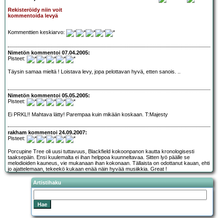
Rekisteröidy niin voit
kommentoida levyä
Kommenttien keskiarvo:
Nimetön kommentoi 07.04.2005:
Pisteet:
Täysin samaa mieltä ! Loistava levy, jopa pelottavan hyvä, etten sanois. ..
Nimetön kommentoi 05.05.2005:
Pisteet:
Ei PRKL!! Mahtava lätty! Parempaa kuin mikään koskaan. T:Majesty
rakham kommentoi 24.09.2007:
Pisteet:
Porcupine Tree oli uusi tuttavuus, Blackfield kokoonpanon kautta kronologisesti
taaksepäin. Ensi kuulemalta ei ihan helppoa kuunneltavaa. Sitten lyö päälle se
melodioiden kauneus, vie mukanaan ihan kokonaan. Tällaista on odottanut kauan, ehti
jo ajattelemaan, tekeekö kukaan enää näin hyvää musiikkia. Great !
Artistihaku