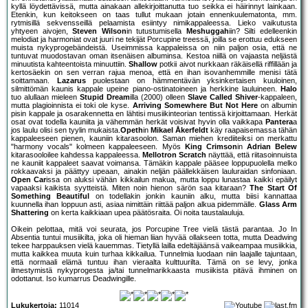
kyllä löydettävissä, mutta ainakaan allekirjoittanutta tuo seikka ei häirinnyt lainkaan.
Etenkin, kun keitokseen on taas tullut mukaan jotain ennenkuulematonta, mm.
rytmisillä sekvensseillä pelaamista esiintyy nimikappaleessa. Lieko vaikutusta
yhtyeen aivojen,
Steven Wilson
in tutustumisella
Meshuggah
iin? Silti edelleenkin
melodiat ja harmoniat ovat juuri ne tekijät Porcupine treessä, joilla se erottuu edukseen
muista nykyprogebändeistä. Useimmissa kappaleissa on niin paljon osia, että ne
tuntuvat muodostavan oman itsenäisen albuminsa. Kestoa niillä on vajaasta neljästä
minuutista kahteentoista minuuttiin.
Shallow
potkii aivot nurkkaan räkäisellä riffillään ja
kertosäekin on sen verran rajua menoa, että en ihan isovanhemmille menisi tätä
soittamaan.
Lazarus
puolestaan on hämmentävän yksinkertaisen kuuloinen,
silmittömän kaunis kappale upeine piano-ostinatoineen ja herkkine lauluineen.
Halo
tuo alullaan mieleen
Stupid Dream
illa (2000) olleen
Slave Called Shiver
-kappaleen,
mutta plagioinnista ei toki ole kyse.
Arriving Somewhere But Not Here
on albumin
pisin kappale ja osarakennetta en lähtisi musiikinteorian tentissä kirjoittamaan. Herkät
osat ovat todella kauniita ja vähemmän herkät voisivat hyvin olla vaikkapa
Pantera
a
jos laulu olisi sen tyylin mukaista.
Opeth
in
Mikael Åkerfeldt
käy raapaisemassa tähän
kappaleeseen pienen, kauniin kitarasoolon. Saman miehen krediiteiksi on merkattu
"harmony vocals" kolmeen kappaleeseen. Myös
King Crimson
in
Adrian Belew
kitarasooloilee kahdessa kappaleessa.
Mellotron Scratch
näyttää, että riitasoinnuista
ne kauniit kappaleet saavat voimansa. Tämäkin kappale pääsee loppupuolella melko
rokkaavaksi ja päättyy upeaan, ainakin neljän päällekkäisen lauluraidan sinfoniaan.
Open Car
issa on aluksi vähän kikkailun makua, mutta loppu lunastaa kaikki epäilyt
vapaaksi kaikista syytteistä. Miten noin hienon särön saa kitaraan?
The Start Of
Something Beautiful
on todellakin jonkin kauniin alku, mutta biisi kannattaa
kuunnella ihan loppuun asti, asiaa nimittäin riittää paljon alkua pidemmälle.
Glass Arm
Shattering
on kerta kaikkiaan upea päätösraita. Oi noita taustalauluja.
Oikein pelottaa, mitä voi seurata, jos Porcupine Tree vielä tästä parantaa. Jo In
Absentia tuntui musiikilta, joka oli hieman liian hyvää ollakseen totta, mutta Deadwing
tekee harppauksen vielä kauemmas. Tietyllä lailla edeltäjäänsä vaikeampaa musiikkia,
mutta kaikkea muuta kuin turhaa kikkailua. Tunnelmia luodaan niin laajalle tajuntaan,
että normaali elämä tuntuu ihan vieraalta kulttuurilta. Tämä on se levy, jonka
ilmestymistä nykyprogesta ja/tai tunnelmarikkaasta musiikista pitävä ihminen on
odottanut. Iso kumarrus Deadwingille.
Lukukertoja:
11014