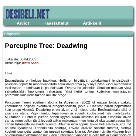
Arviot
Haastattelut
Artikkelit
Levyarvio
Porcupine Tree: Deadwing
Julkaistu: 06.04.2005
Arvostelija:
Antti Saari
Lava
Englantilaisia on helppo haukkua. Heillä on hirvittävä ruokakulttuuri, lehdistössä
päivittäin riepoteltu monarkiahallinto sekä naurettava pyrkimys pitää kiinni ikivanhoista
maileistaan, tuumistaan ja paunoistaan. Ovatpa he joidenkin lähteiden mukaan vielä
saksalaisiakin huonompia rakastajia. Yksi heiltä tuntuu kuitenkin luonnistuvan
paremmin kuin keneltäkään muulta: proge.
Porcupine Treen edellinen albumi
In Absentia
(2002) oli erittäin toimiva paketti
kohtuullisen helposti avautuvia progekappaleita, jotka kuulostivat paljon popimmalta
kuin proge yleensä. Deadwing ei ole aivan yhtä helppo pala. Ensikuulemalta siitä ei
juuri saa otetta. Paljon tuntuu tapahtuvan ja soundit kuulostavat heti miellyttäviltä.
Muutaman kuuntelun jälkeen onnen kyynel alkaa kimaltaa kuulijan silmässä: aivan
sama, miten paljon tästä levystä tulikin maksettua – tuo hinta oli joka tapauksessa liian
vähän tällaisesta mestariteoksesta. Albumin nimikappale tekee heti selväksi, että nyt
on tosi kyseessä. Lennokkaita sointuja, kovalla draivilla soitetut rummut, hienoja
kosketinsoundeja, tajuttoman upeasti soitettua kitaraa. Jokainen tämän yhtyeen levy
on onnistunut yllättämään uutuuden tunteellaan. Vanhoilta levyiltä tuttuja elementtejä on