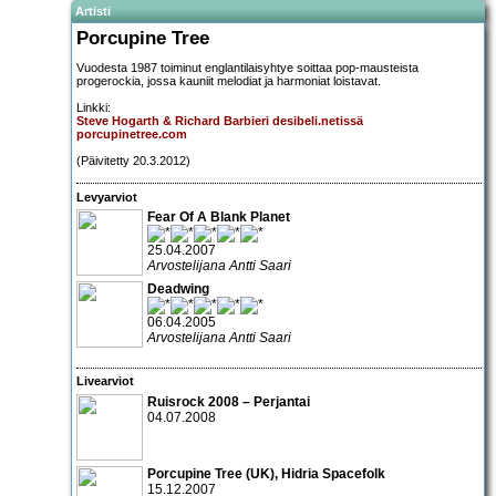
Artisti
Porcupine Tree
Vuodesta 1987 toiminut englantilaisyhtye soittaa pop-mausteista
progerockia, jossa kauniit melodiat ja harmoniat loistavat.
Linkki:
Steve Hogarth & Richard Barbieri desibeli.netissä
porcupinetree.com
(Päivitetty 20.3.2012)
Levyarviot
Fear Of A Blank Planet
25.04.2007
Arvostelijana Antti Saari
Deadwing
06.04.2005
Arvostelijana Antti Saari
Livearviot
Ruisrock 2008 – Perjantai
04.07.2008
Porcupine Tree
(UK),
Hidria Spacefolk
15.12.2007