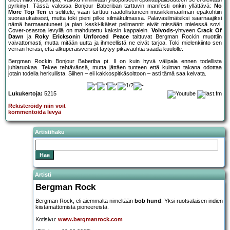
pyrkinyt. Tässä valossa Bonjour Baberiban tarttuvin manifesti onkin yllättävä:
No
More Top Ten
ei selittele, vaan tarttuu raadollistuneen musiikkimaailman epäkohtiin
suorasukaisesti, mutta toki pieni pilke silmäkulmassa. Palavasilmäisiksi saarnaajiksi
nämä harmaantuneet ja pian keski-ikäiset pelimannit eivät missään mielessä sovi.
Cover-osastoa levyllä on mahdutettu kaksin kappalein.
Voivods
-yhtyeen
Crack Of
Dawn
ja
Roky Erickson
in
Unforced Peace
taittuvat Bergman Rockin muottiin
vaivattomasti, mutta mitään uutta ja ihmeellistä ne eivät tarjoa. Toki mielenkiinto sen
verran heräsi, että alkuperäisversiot täytyy pikavauhtia saada kuulolle.
Bergman Rockin Bonjour Baberiba pt. II on kuin hyvä välipala ennen todellista
juhlaruokaa. Tekee tehtävänsä, mutta jättäen tunteen että kulman takana odottaa
jotain todella herkullista. Siihen – eli kakkospitkäsoittoon – asti tämä saa kelvata.
Lukukertoja:
5215
Rekisteröidy niin voit
kommentoida levyä
Artistihaku
Artisti
Bergman Rock
Bergman Rock, eli aiemmalta nimeltään
bob hund
. Yksi ruotsalaisen indien
kiistämättömistä pioneereistä.
Kotisivu:
www.bergmanrock.com