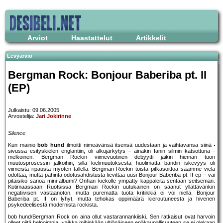
Arviot
Haastattelut
Artikkelit
Levyarvio
Bergman Rock: Bonjour Baberiba pt. II
(EP)
Julkaistu: 09.06.2005
Arvostelija:
Jari Jokirinne
Silence
Kun mainio
bob hund
ilmoitti nimeävänsä itsensä uudestaan ja vaihtavansa siinä
sivussa esityskielen englantiin, oli alkujärkytys – ainakin fanin silmin katsottuna -
melkoinen. Bergman Rockin viimevuotinen debyytti jäikin hieman tuon
muutosprosessin jalkoihin, sillä kielimuutoksesta huolimatta bändin iskevyys oli
viimeistä ripausta myöten tallella. Bergman Rockin toista pitkäsoittoa saamme vielä
odottaa, mutta pahinta odotusahdistusta lievittää uusi Bonjour Baberiba pt. II-ep – vai
pitäisikö sanoa mini-albumi? Onhan kiekolle ympätty kappaleita sentään seitsemän.
Kotimaassaan Ruotsissa Bergman Rockin uutukainen on saanut yllättävänkin
negatiivisen vastaanoton, mutta purematta tuota kritiikkiä ei voi niellä. Bonjour
Baberiba pt. II on lyhyt, mutta tehokas oppimäärä kieroutuneesta ja hivenen
psykedeelisestä modernista rockista.
bob hund/Bergman Rock on aina ollut vastarannankiiski. Sen ratkaisut ovat harvoin
olleet niitä helpoimpia, vaikka mihinkään yltiöpäiseen epäkaupallisuuteen se ei olekaan