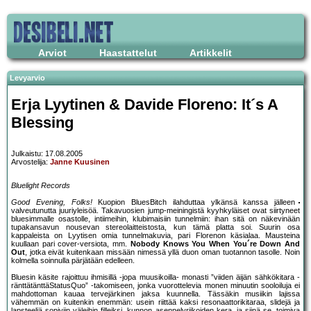
Arviot
Haastattelut
Artikkelit
Levyarvio
Erja Lyytinen & Davide Floreno: It´s A
Blessing
Julkaistu: 17.08.2005
Arvostelija:
Janne Kuusinen
Bluelight Records
Good Evening, Folks!
Kuopion BluesBitch ilahduttaa ylkänsä kanssa jälleen
valveutunutta juuriyleisöä. Takavuosien jump-meiningistä kyyhkyläiset ovat siirtyneet
bluesimmalle osastolle, intiimeihin, klubimaisiin tunnelmiin: ihan sitä on näkevinään
tupakansavun nousevan stereolaitteistosta, kun tämä platta soi. Suurin osa
kappaleista on Lyytisen omia tunnelmakuvia, pari Florenon käsialaa. Mausteina
kuullaan pari cover-versiota, mm.
Nobody Knows You When You´re Down And
Out
, jotka eivät kuitenkaan missään nimessä yllä duon oman tuotannon tasolle. Noin
kolmella soinnulla pärjätään edelleen.
Bluesin käsite rajoittuu ihmisillä -jopa muusikoilla- monasti ”viiden äijän sähkökitara -
ränttätänttäStatusQuo” -takomiseen, jonka vuorottelevia monen minuutin sooloiluja ei
mahdottoman kauaa tervejärkinen jaksa kuunnella. Tässäkin musiikin lajissa
vähemmän on kuitenkin enemmän: usein riittää kaksi resonaattorikitaraa, slidejä ja
lapsteeliä sopiviin väleihin filleiksi, kunnon asennelyriikoiden kera, ja siinä se, toimiva