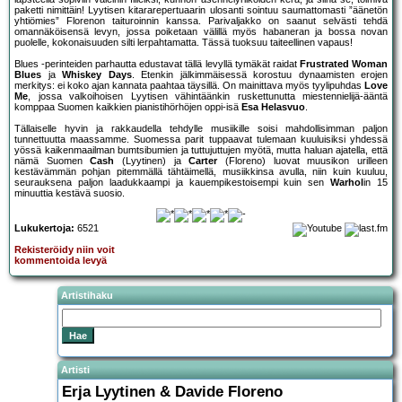
paketti nimittäin! Lyytisen kitararepertuaarin ulosanti sointuu saumattomasti ”äänetön
yhtiömies” Florenon taituroinnin kanssa. Parivaljakko on saanut selvästi tehdä
omannäköisensä levyn, jossa poiketaan välillä myös habaneran ja bossa novan
puolelle, kokonaisuuden silti lerpahtamatta. Tässä tuoksuu taiteellinen vapaus!
Blues -perinteiden parhautta edustavat tällä levyllä tymäkät raidat
Frustrated Woman
Blues
ja
Whiskey Days
. Etenkin jälkimmäisessä korostuu dynaamisten erojen
merkitys: ei koko ajan kannata paahtaa täysillä. On mainittava myös tyylipuhdas
Love
Me
, jossa valkoihoisen Lyytisen vähintäänkin ruskettunutta miestennielijä-ääntä
komppaa Suomen kaikkien pianistihörhöjen oppi-isä
Esa Helasvuo
.
Tällaiselle hyvin ja rakkaudella tehdylle musiikille soisi mahdollisimman paljon
tunnettuutta maassamme. Suomessa parit tuppaavat tulemaan kuuluisiksi yhdessä
yössä kaikenmaailman bumtsibumien ja tuttujuttujen myötä, mutta haluan ajatella, että
nämä Suomen
Cash
(Lyytinen) ja
Carter
(Floreno) luovat muusikon urilleen
kestävämmän pohjan pitemmällä tähtäimellä, musiikkinsa avulla, niin kuin kuuluu,
seurauksena paljon laadukkaampi ja kauempikestoisempi kuin sen
Warhol
in 15
minuuttia kestävä suosio.
Lukukertoja:
6521
Rekisteröidy niin voit
kommentoida levyä
Artistihaku
Artisti
Erja Lyytinen & Davide Floreno