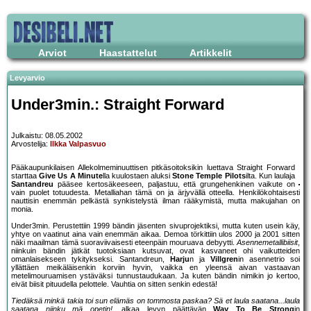
Arviot
Haastattelut
Artikkelit
Levyarvio
Under3min.: Straight Forward
Julkaistu: 08.05.2002
Arvostelija:
Ilkka Valpasvuo
Pääkaupunkilaisen Allekolmeminuuttisen pitkäsoitoksikin luettava Straight Forward
starttaa
Give Us A Minute
lla kuulostaen aluksi
Stone Temple Pilots
ilta. Kun laulaja
Santandreu
pääsee kertosäkeeseen, paljastuu, että grungehenkinen vaikute on
vain puolet totuudesta. Metalliahan tämä on ja ärjyvällä otteella. Henkilökohtaisesti
nauttisin enemmän pelkästä synkistelystä ilman rääkymistä, mutta makujahan on
monia.
Under3min. Perustettiin 1999 bändin jäsenten sivuprojektiksi, mutta kuten usein käy,
yhtye on vaatinut aina vain enemmän aikaa. Demoa törkittiin ulos 2000 ja 2001 sitten
näki maailman tämä suoraviivaisesti eteenpäin mouruava debyytti.
Asennemetallibiisit
,
niinkuin bändin jätkät tuotoksiaan kutsuvat, ovat kasvaneet ohi vaikutteiden
omanlaisekseen tykitykseksi. Santandreun,
Harju
n ja
Villgren
in asennetrio soi
yllättäen meikäläisenkin korviin hyvin, vaikka en yleensä aivan vastaavan
metelimouruamisen ystäväksi tunnustaudukaan. Ja kuten bändin nimikin jo kertoo,
eivät biisit pituudella pelottele. Vauhtia on sitten senkin edestä!
Tiedäksä minkä takia toi sun elämäs on tommosta paskaa? Sä et laula saatana...laula
saatana niinku mä opetin!
, alkaa levyn päättävän
Way To Be Strong
in