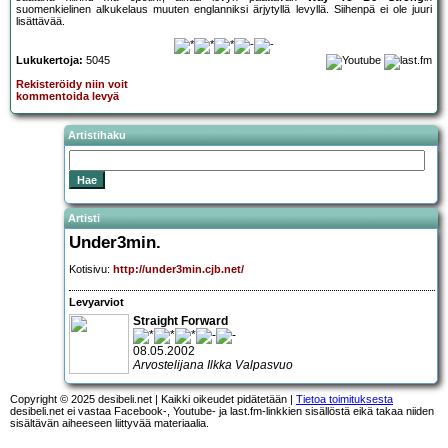
suomenkielinen alkukelaus muuten englanniksi ärjytyllä levyllä. Siihenpä ei ole juuri
lisättävää.
Lukukertoja:
5045
Rekisteröidy niin voit
kommentoida levyä
Artistihaku
Artisti
Under3min.
Kotisivu:
http://under3min.cjb.net/
Levyarviot
Straight Forward
08.05.2002
Arvostelijana Ilkka Valpasvuo
Copyright © 2025 desibeli.net | Kaikki oikeudet pidätetään |
Tietoa toimituksesta
desibeli.net ei vastaa Facebook-, Youtube- ja last.fm-linkkien sisällöstä eikä takaa niiden
sisältävän aiheeseen liittyvää materiaalia.