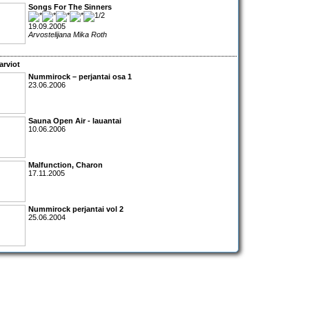
Songs For The Sinners
19.09.2005
Arvostelijana Mika Roth
arviot
Nummirock – perjantai osa 1
23.06.2006
Sauna Open Air - lauantai
10.06.2006
Malfunction, Charon
17.11.2005
Nummirock perjantai vol 2
25.06.2004