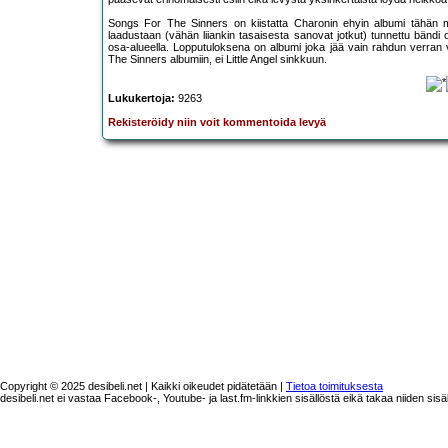
Songs For The Sinners on kiistatta Charonin ehyin albumi tähän m
laadustaan (vähän liiankin tasaisesta sanovat jotkut) tunnettu bändi
osa-alueella. Lopputuloksena on albumi joka jää vain rahdun verran 
The Sinners albumiin, ei Little Angel sinkkuun.
Lukukertoja:
9263
Rekisteröidy niin voit kommentoida levyä
Copyright © 2025 desibeli.net | Kaikki oikeudet pidätetään |
Tietoa toimituksesta
desibeli.net ei vastaa Facebook-, Youtube- ja last.fm-linkkien sisällöstä eikä takaa niiden sisä