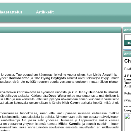
aastattelut
Artikkelit
Arti
Artis
Ch
Raah
u jo vuosia. Tuo odotushan käynnistyi jo kolme vuotta sitten, kun
Little Angel
hitti
J-P
styneet
Downhearted
ja
The Dying Daylights
albumit olivat toki kelpo levyjä, mutta
Lau
. Muutokset eivät ole nytkään suuren suuria verrattuna entiseen, mutta näiden pienten
Tee
Antt
epii etenkin kertosäkeesssä sydämen rinnasta, ja kun
Jenny Heinosen
taustalaulu
Koti
äydellisyys tosiasia. Kakkosraita
Deep Water
tekee mahdottomasta mahdollisen ja
n sitten jo niin korkealla, ettei sitä pystytä uhkaamaan ennen kuin vasta viimeisenä
(Päi
auhaisan keinuvalla soitannollaan jo lähelle
Nick Cave
n parhaita hetkiä, mikä ei ole
Levy
 moninaisissa tunnelmissa, ilman että laatu pääsee missään vaiheessa matkaa
koskettimilla, taustalauluilla ja sellolla. Nimenomaan sello tuo useaan sävellykseen
 rauhallisempi
Air
, jossa sello yhdessä Heinosen ja Leppäluodon laulun kanssa
sta on vastannut yhtyeen itsensä kanssa
Mikko Karmila
, ja soundit ovatkin – kuten
äänimaailman, sekä onnistuneiden sovitusten ansiosta sävellysten eri ulottuvuudet
 kohtaa.