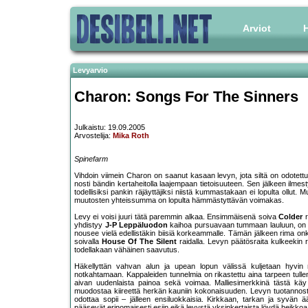
Arviot
H
Levyarvio
Charon: Songs For The Sinners
Julkaistu: 19.09.2005
Arvostelija:
Mika Roth
Spinefarm
Vihdoin viimein Charon on saanut kasaan levyn, jota siltä on odotett
nosti bändin kertaheitolla laajempaan tietoisuuteen. Sen jälkeen ilme
todellisiksi pankin räjäyttäjiksi niistä kummastakaan ei lopulta ollut
muutosten yhteissumma on lopulta hämmästyttävän voimakas.
Levy ei voisi juuri tätä paremmin alkaa. Ensimmäisenä soiva
Colder
r
yhdistyy
J-P Leppäluodon
kaihoa pursuavaan tummaan lauluun, on t
nousee vielä edellistäkin biisiä korkeammalle. Tämän jälkeen rima onki
soivalla
House Of The Silent
raidalla. Levyn päätösraita kulkeekin r
todellakaan vähäinen saavutus.
Häkellyttän vahvan alun ja upean lopun välissä kuljetaan hyvin
notkahtamaan. Kappaleiden tunnelmia on rikastettu aina tarpeen tullen 
aivan uudenlaista painoa sekä voimaa. Malliesimerkkinä tästä käy
muodostaa kiireettä herkän kauniin kokonaisuuden. Levyn tuotanno
odottaa sopii – jälleen ensiluokkaisia. Kirkkaan, tarkan ja syvän 
pääsevät erinomaisesti esiin eikä levystä yksinkertaista löydä heikkoa