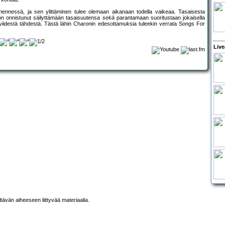
ennessä, ja sen ylittäminen tulee olemaan aikanaan todella vaikeaa. Tasaisesta
 on onnistunut säilyttämään tasaisuutensa
sekä
parantamaan suoritustaan jokaisella
viidestä tähdestä. Tästä lähin Charonin edesottamuksia tuleekin verrata Songs For
Live
ltävän aiheeseen liittyvää materiaalia.