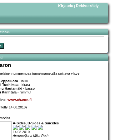
Kirjaudu
Rekisteröidy
|
stihaku
ti
aron
elainen tummempaa tunnelmametallia soittava yhtye.
 Leppäluoto
- laulu
ri Tuohimaa
- kitara
mu Hautamäki
- basso
i Karihtala
- rummut
sivut:
www.charon.fi
vitetty 14.08.2010)
arviot
A-Sides, B-Sides & Suicides
14.08.2010
Arvostelijana Mika Roth