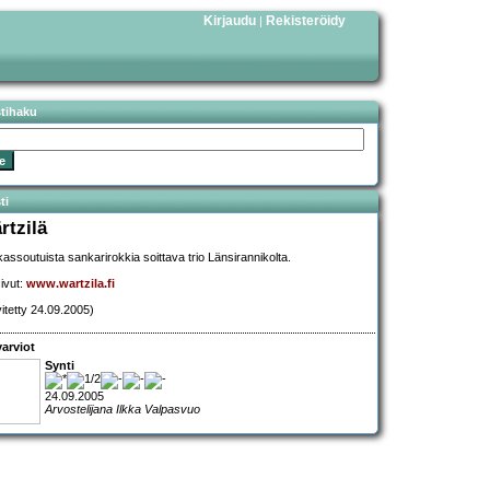
Kirjaudu
Rekisteröidy
|
stihaku
ti
rtzilä
assoutuista sankarirokkia soittava trio Länsirannikolta.
sivut:
www.wartzila.fi
vitetty 24.09.2005)
arviot
Synti
24.09.2005
Arvostelijana Ilkka Valpasvuo