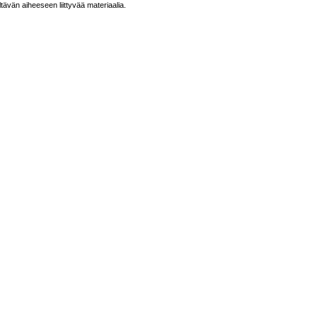
ltävän aiheeseen liittyvää materiaalia.