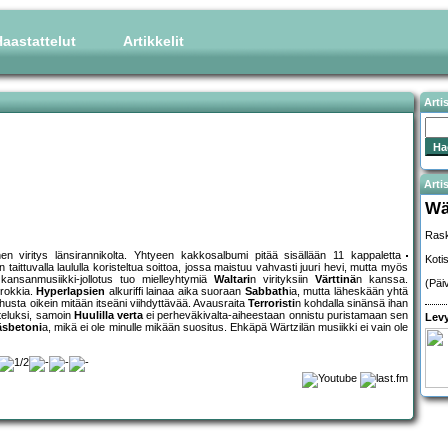
aastattelut
Artikkelit
Arti
Artis
Wä
Rask
n viritys länsirannikolta. Yhtyeen kakkosalbumi pitää sisällään 11 kappaletta
Koti
taittuvalla laululla koristeltua soittoa, jossa maistuu vahvasti juuri hevi, mutta myös
ansanmusiikki-jollotus tuo mielleyhtymiä
Waltari
n virityksiin
Värttinä
n kanssa.
(Päi
 rokkia.
Hyperlapsien
alkuriffi lainaa aika suoraan
Sabbath
ia, mutta läheskään yhtä
uhusta oikein mitään itseäni viihdyttävää. Avausraita
Terroristi
n kohdalla sinänsä ihan
teluksi, samoin
Huulilla verta
ei perheväkivalta-aiheestaan onnistu puristamaan sen
Levy
äsbetoni
a, mikä ei ole minulle mikään suositus. Ehkäpä Wärtzilän musiikki ei vain ole