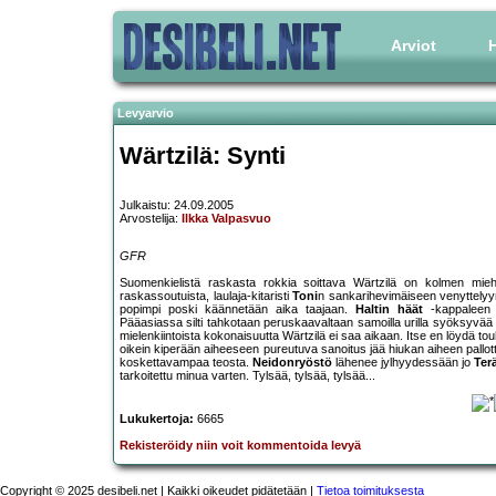
Arviot
H
Levyarvio
Wärtzilä: Synti
Julkaistu: 24.09.2005
Arvostelija:
Ilkka Valpasvuo
GFR
Suomenkielistä raskasta rokkia soittava Wärtzilä on kolmen miehe
raskassoutuista, laulaja-kitaristi
Toni
n sankarihevimäiseen venyttelyyn 
popimpi poski käännetään aika taajaan.
Haltin häät
-kappaleen k
Pääasiassa silti tahkotaan peruskaavaltaan samoilla urilla syöksyvää
mielenkiintoista kokonaisuutta Wärtzilä ei saa aikaan. Itse en löydä to
oikein kiperään aiheeseen pureutuva sanoitus jää hiukan aiheen pallot
koskettavampaa teosta.
Neidonryöstö
lähenee jylhyydessään jo
Ter
tarkoitettu minua varten. Tylsää, tylsää, tylsää...
Lukukertoja:
6665
Rekisteröidy niin voit kommentoida levyä
Copyright © 2025 desibeli.net | Kaikki oikeudet pidätetään |
Tietoa toimituksesta