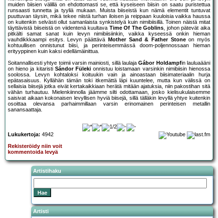
muiden biisien välillä on ehdottomasti se, että kyseiseen biisin on saatu puristettua
runsaasti tunnetta ja tyyliä mukaan. Muista biiseistä kun nämä elementit tuntuvat
puuttuvan täysin, mikä tekee niistä turhan iloisen ja reippaan kuuloisia vaikka haussa
on kuitenkin selvästi ollut samanlaista synkistelyä kuin nimibiisillä. Toinen näistä mitat
täyttävistä biiseistä on viidentenä kuultava
Time Of The Goblins
, johon pätevät aika
pitkälti samat sanat kuin levyn nimibiisiinkin, vaikka kyseessä onkin hieman
vauhdikkkaampi esitys. Levyn päättävä
Mother Sand & Father Stone
on myös
kohtuullisen onnistunut biisi, ja perinteisemmässä doom-poljennossaan hieman
erityyppinen kuin kaksi edellämäinittua.
Soitannallisesti yhtye toimii varsin mainiosti, sillä laulaja
Gábor Holdampf
in lauluaääni
on hieno ja kitaristi
Sándor Füleki
onnistuu loistamaan varsinkin nimibiisin hienossa
soolossa. Levyn kohtaloksi koituukin vain ja ainoastaan biisimateriaalin hurja
epätasaisuus. Kyllähän tämän toki itkemättä läpi kuuntelee, mutta kun välissä on
sellaisia biisejä jotka eivät kertakaikkiaan herätä mitään ajatuksia, niin pakostihan sitä
vähän turhautuu. Mielenkiinnolla jäämme silti odottamaan, josko kielisukulaisemme
saisivat aikaan kokonaisen levyllisen hyviä biisejä, sillä tälläkin levyllä yhtye kuitenkin
osoittaa olevansa parhaimmillaan varsin erinomainen perinteisen metallin
sanansaattaja.
Lukukertoja:
4942
Rekisteröidy niin voit
kommentoida levyä
Artistihaku
Artisti