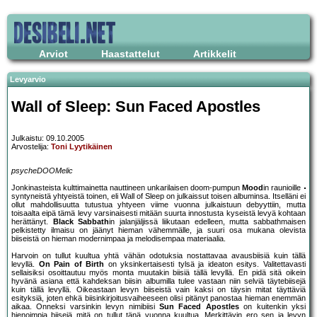
Arviot
Haastattelut
Artikkelit
Levyarvio
Wall of Sleep: Sun Faced Apostles
Julkaistu: 09.10.2005
Arvostelija:
Toni Lyytikäinen
psycheDOOMelic
Jonkinasteista kulttimainetta nauttineen unkarilaisen doom-pumpun
Mood
in raunioille
syntyneistä yhtyeistä toinen, eli Wall of Sleep on julkaissut toisen albuminsa. Itselläni ei
ollut mahdollisuutta tutustua yhtyeen viime vuonna julkaistuun debyyttiin, mutta
toisaalta eipä tämä levy varsinaisesti mitään suurta innostusta kyseistä levyä kohtaan
herättänyt.
Black Sabbath
in jalanjäljissä liikutaan edelleen, mutta sabbathmaisen
pelkistetty ilmaisu on jäänyt hieman vähemmälle, ja suuri osa mukana olevista
biiseistä on hieman modernimpaa ja melodisempaa materiaalia.
Harvoin on tullut kuultua yhtä vähän odotuksia nostattavaa avausbiisiä kuin tällä
levyllä.
On Pain of Birth
on yksinkertaisesti tylsä ja ideaton esitys. Valitettavasti
sellaisiksi osoittautuu myös monta muutakin biisiä tällä levyllä. En pidä sitä oikein
hyvänä asiana että kahdeksan biisin albumilla tulee vastaan niin selviä täytebiisejä
kuin tällä levyllä. Oikeastaan levyn biiseistä vain kaksi on täysin mitat täyttäviä
esityksiä, joten ehkä biisinkirjoitusvaiheeseen olisi pitänyt panostaa hieman enemmän
aikaa. Onneksi varsinkin levyn nimibiisi
Sun Faced Apostles
on kuitenkin yksi
hienoimpia biisejä mitä on tullut tänä vuonna kuultua. Merkittävin ero sen ja levyn