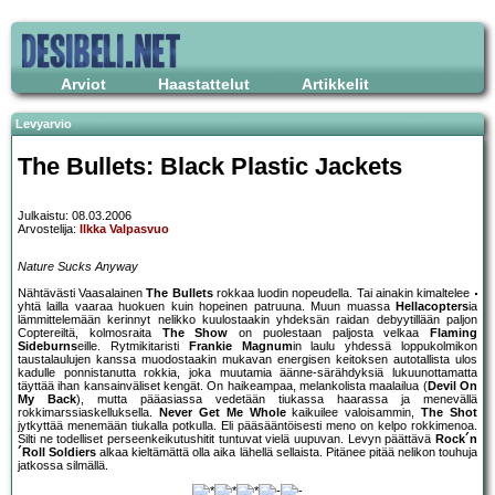
Arviot
Haastattelut
Artikkelit
Levyarvio
The Bullets: Black Plastic Jackets
Julkaistu: 08.03.2006
Arvostelija:
Ilkka Valpasvuo
Nature Sucks Anyway
Nähtävästi Vaasalainen
The Bullets
rokkaa luodin nopeudella. Tai ainakin kimaltelee
yhtä lailla vaaraa huokuen kuin hopeinen patruuna. Muun muassa
Hellacopters
ia
lämmittelemään kerinnyt nelikko kuulostaakin yhdeksän raidan debyytillään paljon
Coptereiltä, kolmosraita
The Show
on puolestaan paljosta velkaa
Flaming
Sideburns
eille. Rytmikitaristi
Frankie Magnum
in laulu yhdessä loppukolmikon
taustalaulujen kanssa muodostaakin mukavan energisen keitoksen autotallista ulos
kadulle ponnistanutta rokkia, joka muutamia äänne-särähdyksiä lukuunottamatta
täyttää ihan kansainväliset kengät. On haikeampaa, melankolista maalailua (
Devil On
My Back
), mutta pääasiassa vedetään tiukassa haarassa ja menevällä
rokkimarssiaskelluksella.
Never Get Me Whole
kaikuilee valoisammin,
The Shot
jytkyttää menemään tiukalla potkulla. Eli pääsääntöisesti meno on kelpo rokkimenoa.
Silti ne todelliset perseenkeikutushitit tuntuvat vielä uupuvan. Levyn päättävä
Rock´n
´Roll Soldiers
alkaa kieltämättä olla aika lähellä sellaista. Pitänee pitää nelikon touhuja
jatkossa silmällä.