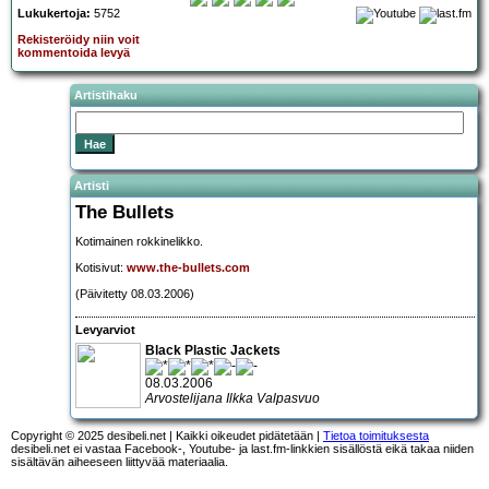
Lukukertoja:
5752
Rekisteröidy niin voit
kommentoida levyä
Artistihaku
Artisti
The Bullets
Kotimainen rokkinelikko.
Kotisivut:
www.the-bullets.com
(Päivitetty 08.03.2006)
Levyarviot
Black Plastic Jackets
08.03.2006
Arvostelijana Ilkka Valpasvuo
Copyright © 2025 desibeli.net | Kaikki oikeudet pidätetään |
Tietoa toimituksesta
desibeli.net ei vastaa Facebook-, Youtube- ja last.fm-linkkien sisällöstä eikä takaa niiden
sisältävän aiheeseen liittyvää materiaalia.