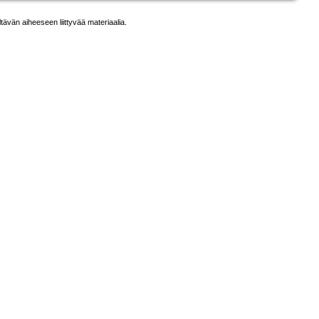
ltävän aiheeseen liittyvää materiaalia.