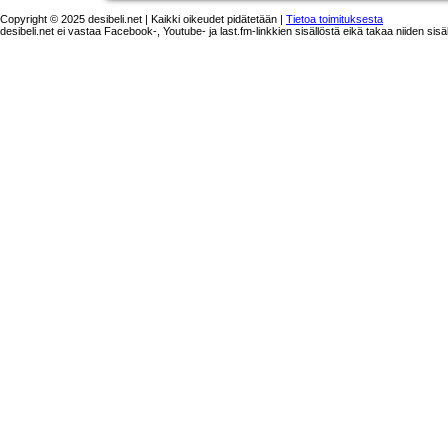
Copyright © 2025 desibeli.net | Kaikki oikeudet pidätetään |
Tietoa toimituksesta
desibeli.net ei vastaa Facebook-, Youtube- ja last.fm-linkkien sisällöstä eikä takaa niiden sisä