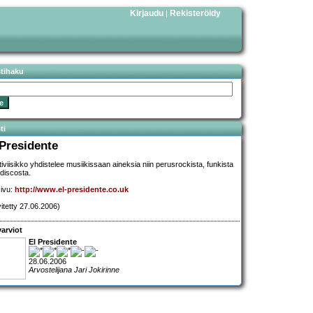
Kirjaudu
Rekisteröidy
|
stihaku
ti
 Presidente
tiviisikko yhdistelee musiikissaan aineksia niin perusrockista, funkista
 discosta.
sivu:
http://www.el-presidente.co.uk
vitetty 27.06.2006)
arviot
El Presidente
28.06.2006
Arvostelijana Jari Jokirinne