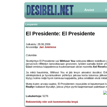
Arviot
H
Levyarvio
El Presidente: El Presidente
Julkaistu: 28.06.2006
Arvostelija:
Jari Jokirinne
Columbia
Skottiyhtye El Presidente sai
Without You
-sinkusta tililleen todellise
perusrock-riffittelyn tanssittavaan grooveen, lyöden samalla tiskiin y
Gizzi
onnistuu kappaleessa kuulostamaan aivan nuorelta
Axl Rose
lt
Ja mikä hauskinta, Without You ei jää levyn ainoaksi ässäksi. Er
silmiinpistävä ja hyväntuulinen pöhköys jaksaa kerta toisensa jälkee
löytyy kolme-neljä hyvin toimivaa kappaletta, jotka sinällään eivät mitä
Mutta kuten arvata saattoi, El Presidenten nousukiito ei loputtomast
Really
n kaltaiset löysäilyt, joissa yhtye pyrkii laajentamaan palettiaan
Lukukertoja:
5276
Rekisteröidy niin voit kommentoida levyä