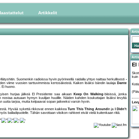
aastattelut
Artikkelit
Arti
Artis
El
Skot
kuin
n yllätyshitin. Suomenkin radioissa hyvin pyörineellä raidalla yhtye naittaa herkullisesti
hden viime vuosien tarttuvimmista kertosäkeistä. Kaiken lisäksi bändin laulaja
Dante
Koti
a. Ei huono.
(Päi
ityisen hurjaa jälkeä El Presidente saa aikaan
Keep On Walking
-biisissä, jonka
n nostaa autuaan hymyn kuulijan huulille. Näiden kahden koukuttajan lisäksi levyltä
än uutta tarjoa, mutta kelpaavat sopan jatkeeksi varsin hyvin.
Levy
i kestä. Hyvää sykettä rikkovat ennen kaikkea
Turn This Thing Around
in ja
I Didn’t
 myös balladipuolelle. Tähän savottaan viisikon rahkeet eivät vielä kuitenkaan riitä.