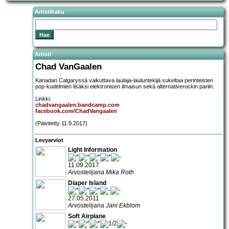
Artistihaku
Artisti
Chad VanGaalen
Kanadan Calgaryssä vaikuttava laulaja-lauluntekijä sukeltaa perinteisten
pop-kudelmien lisäksi elektronisen ilmaisun sekä alternativerockin pariin.
Linkki:
chadvangaalen.bandcamp.com
facebook.com/ChadVangaalen
(Päivitetty 11.9.2017)
Levyarviot
Light Information
11.09.2017
Arvostelijana Mika Roth
Diaper Island
27.05.2011
Arvostelijana Jani Ekblom
Soft Airplane