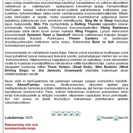
uppo-outoja omatekoisia instrumentteja käyttänyt kanadalainen on valinnut albumilleen
vaihtelevan ja - valitettavasti - epätasaisen kokoelman lauluja. Parhaimmillaan
VanGaalen tarjoaa melkein-muttei-aivan-sydäntä pakahduttavia kotikutoisia pop-
kudelmia, kehnoimmillaan viiden sentin vanhakantaisia konemusiikkivälikkeitä. Mitään
uutta VanGaalen ei tarjoile, mutta useammat kuuntelukerrat paljastavat hänen
lauluihinsa kätkeytyvän ison annoksen inhimillisyyttä.
Sing Me to Sleep
ihastuttaa
lopun huilusoololla,
Mini TVs
nyyhkyfolkilla ja
Rolling Thunder
näppäillyn kitaran
koristamalla herkällä laululla. Onnistunut instrumentaalivälike
Viking Rainbows
puolestaan toimii oikein hyvin ennen mainiota
Wing Finger
iä. Lyhyet elektroniset
instrumentaalit
Systemic Heart
ja
Dandruff
rikkovat valitettavasti kelpojen laulujen
kokonaisuutta ikävästi. Punkkaava
Flower Gardens
on puolestaan
ärsyttävyydessään melkoisen turha esitys. Rokkereista
Burn to Ash
onnistuu
huomattavasti paremmin.
Instrumentaatio on vähäeleistä kautta linjan. Kitarat soivat kauniisti ja huuliharppu ynnä
muut puhaltimet tuovat mukavasti lisäväriä sointiin, puhumattakaan miehen tee-se-itse
-instrumenteista. Hiljaisemmissa kappaleissa meininki on paikallaan, kone-elementtien
osalta lo-fi paistaa soundipoliittissa ratkaisuissa välillä kiusallisesti läpi. Laulun puolesta
Vangaalen kuulostaa milloin
Thom Yorke
lta (
Dead Ends
),
Wim Butler
ilta (
Wind
Driving Dogs
) tai
Jim James
ilta (
Graveyard
) yltämättä kuitenkaan aivan
edellämainittujen tasolle.
Aivan vielä ei VanGaalenista ole painimaan samaan sarjaan esimerkiksi häröfolk-
yhtye
Akron/Family
n kanssa. Skelliconnection, olkoonkin ajoittain jopa
mieltäylentävän herkkää ja erittäin miellyttävää kuultavaa, jää hieman muotopuoleksi ja
harmittavan keskiverroksi. Parin, kolmen heikoimman esityksen poistaminen tekisi
terää kokonaisuudelle ja tiettyjen soundien viilaaminen vapauttaisi levyn potentiaalin.
Nyt sen osana on jäädä levyhyllyyn makaamaan poimittavaksi ajoittain
satunnaissoittoon.
Lukukertoja:
5025
Rekisteröidy niin voit
kommentoida levyä