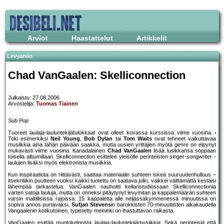
Arviot
Haastattelut
Artikkelit
Levyarvio
Chad VanGaalen: Skelliconnection
Julkaistu: 27.08.2006
Arvostelija:
Tuomas Tiainen
Sub Pop
Tuoreet laulaja-lauluntekijätulokkaat ovat olleet kovassa kurssissa viime vuosina.
Toki esimerkiksi
Neil Young
,
Bob Dylan
tai
Tom Waits
ovat tehneet vaikuttavaa
musiikkia aina tähän päivään saakka, mutta uusien yrittäjien myötä genre on elpynyt
mukavasti viime vuosina. Kanadalainen
Chad VanGaalen
lisää lusikkansa soppaan
toisella albumillaan. Skelliconnection esittelee yleisölle perinteisten singer-songwriter -
laulujen lisäksi myös elektronista musiikkia.
Kun inspiraatiota on riittävästi, saattaa materiaalin suhteen iskeä suuruudenhulluus –
itsekritiikin puutteen vuoksi kaikki tuotettu on saatava julki, vaikkei välttämättä kestäisi
lähempää tarkastelua. VanGaalen nauhoitti kellaristudiossaan Skelliconnectionia
varten satoja lauluja, mutta on onneksi pitäytynyt levymitan ja kappalemäärän suhteen
varsin maltillisissa rajoissa. 15 kappaletta alle neljässäkymmenessä minuutissa on
sopiva annos purtavaksi.
Sufjan Stevens
in barokkisten 70-minuuttisten aikakaudella
Vangaalenin kotikutoinen, typistetty meininki on ihastuttavan raikasta.
VanGaalen esittää muotokelposta laulaja-lauluntekijämusiikkia. Sekä perinteisiä että