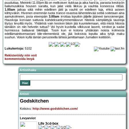
puuduttaa. Meininki 11.00pm:llä on melkoisen tiukkaa ja aika hard:ia, parasta keskiyön
bailumusiikkia housen saralta, kun jalat vielä liikkuu ja vauhtia koneessa riittää.
1.00am
jatkaa siitä mihin edellinen jätti ja vauhti on edelleen luja, ehkä asteen
kiihtyväkin. Hivenen enemmän tuota trance-osastoa lähentelevää settiä soitetaan aina
aamukolmeen, josta eteenpäin
3.00am
irrottaa loputkin jäljelle jääneet tanssienergiat.
Hauskoja korvaan sattuvia kahdeksankymmentäluvun hiteistä sämplättyjä taustoja
löytyy levyiltä myös. Yhtäkkiä vain kesken biisin jää kuuntelemaan, että mistä hitosta
tämäkin on niin helvetin tuttua? Voi hyvin kuvitella vilkkuvat laserit, strobot ja sadat
hurmiossa bailaavat bilettäjät. Tosin kun ei kotona yhtäkään noista kolmesta
edellämainitsemastani bile-elementistä ole, jää boksista lopulta aika tyhjä maku
suuhun. Voisin kyllä tämän perusteella lähteä jamittamaan Jumalten keittiöön.
Lukukertoja:
5102
Rekisteröidy niin voit
kommentoida levyä
Artistihaku
Artisti
Godskitchen
Kotisivu:
http://www.godskitchen.com/
Levyarviot
Life 3cd-box