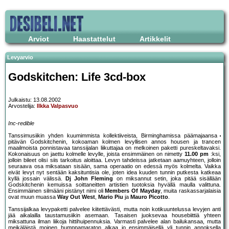
Arviot
Haastattelut
Artikkelit
Levyarvio
Godskitchen: Life 3cd-box
Julkaistu: 13.08.2002
Arvostelija:
Ilkka Valpasvuo
Inc-redible
Tanssimusiikin yhden kuumimmista kollektiiveista, Birminghamissa päämajaansa
pitävän Godskitchenin, kokoaman kolmen levyllisen annos housen ja trancen
maailmoista ponnistavaa tanssijalan liikuttajaa on melkoinen paketti pureskeltavaksi.
Kokonaisuus on jaettu kolmelle levylle, joista ensimmäinen on nimetty
11.00 pm
:ksi,
jolloin bileet olisi siis tarkoitus aloittaa. Levyn tahdeissa jatketaan aamuyhteen, jolloin
seuraava osa miksataan sisään, sama operaatio on edessä myös kolmelta. Vaikka
eivät levyt nyt sentään kaksituntisia ole, joten idea kuuden tunnin putkesta katkeaa
kyllä jossain välissä.
Dj John Fleming
on miksannut setin, joka pitää sisällään
Godskitchenin kemuissa soittaneitten artistien tuotoksia hyvällä maulla valittuna.
Ensimmäinen silmääni pistänyt nimi oli
Members Of Mayday
, muita raskassarjalaisia
ovat muun muassa
Way Out West
,
Mario Piu
ja
Mauro Picotto
.
Tanssijalkaa levypaketti palvelee kiitettävästi, mutta noin kotikuuntelussa levyjen anti
jää aikalailla taustamusiikin asemaan. Tasaisen juoksevaa housebiittiä yhteen
miksattuna ilman liikoja hittihuipennuksia. Varmasti palvelee alan bailukansaa, mutta
meikäläistä moinen humppamaraton alkaa jo ensimmäisellä yli tunnin annoksella