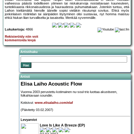
vaiheessa päästä todelliseen ytimeen tai niskakarvoja nostattavaan kauneuteen,
tunteikkaasta rikkonaisuudesta ja hauraudesta puhumattakaan. Jotenkin tuntuu, että
Laihon kieltämättä hienolle äänelle sopisi vieläkin riisutumpi sovitus. Ehkä myös
jonkinlaisen ristiiriidan tai ääripäiden löytyminen olisi suotavaa, nyt homma maistuu
ehkä hiukan liian turvalliselta ja tasaiselta. Menkää syvemmälle.
Lukukertoja:
4866
Rekisteröidy niin voit
kommentoida levyä
Artistihaku
Artisti
Elisa Laiho Acoustic Flow
Vuonna 2003 perustettu kotimainen nu-soul-trio luottaa akustiseen,
folkahtavaan soundiin.
Kotisivut:
www.elisalaiho.com/elaf
(Päivitetty 03.02.2007)
Levyarviot
Love Is Like A Breeze (EP)