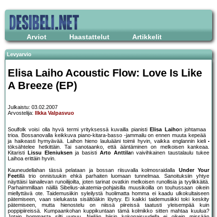
Arviot
Haastattelut
Artikkelit
Levyarvio
Elisa Laiho Acoustic Flow: Love Is Like
A Breeze (EP)
Julkaistu: 03.02.2007
Arvostelija:
Ilkka Valpasvuo
Soulfolk voisi olla hyvä termi yrityksessä kuvailla pianisti
Elisa Laiho
n johtamaa
trioa. Bossanovalla keikkuva piano-kitara-basso -jammailu on ennen muuta kepeää
ja haikeasti hymyävää. Laihon hieno lauluääni toimii hyvin, vaikka englannin kieli
töksähtelee hetkittäin. Tai sanotaanko, että ääntäminen on melkoisen kankeaa.
Kitaristi
Lissu Eleniuksen
ja basisti
Arto Anttila
n vaivihkainen taustalaulu tukee
Laihoa erittäin hyvin.
Kauneudellahan tässä pelataan ja bossan riisuvalla kolmosraidalla
Under Your
Feet
illä trio onnistuukin ehkä parhaiten luomaan tunnelmaa. Sanoituksiin yhtye
näyttäisi lainailevan runoilijoilta, joten tarinat ovatkin melkoisen runollisia ja tyylikkäitä.
Parhaimmillaan näillä Sibelius-akatemia-pohjaisilla muusikoilla on touhussaan oikein
miellyttävä ote. Taidemusiikin syleilystä huolimatta homma ei kaadu ulkokultaiseen
pätemiseen, vaan sielukasta sisältöäkin löytyy. Ei kaikki taidemusiikki toki keskity
pätemiseen, mutta hienostelu on niissä piireissä taatusti yleisempää kuin
poppipiireissä. Kumpaankohan kuppikuntaan tämä kolmikko sitten mahtaa kuulua?
Jotain hommasta silti uupuu. Neljän biisin kokonaisuudella ei oikein missään