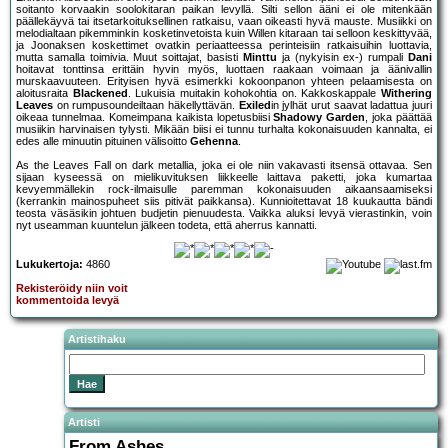
soitanto korvaakin soolokitaran paikan levyllä. Silti sellon ääni ei ole mitenkään
päällekäyvä tai itsetarkoituksellinen ratkaisu, vaan oikeasti hyvä mauste. Musiikki on
melodialtaan pikemminkin kosketinvetoista kuin Willen kitaraan tai selloon keskittyvää,
ja Joonaksen koskettimet ovatkin periaatteessa perinteisiin ratkaisuihin luottavia,
mutta samalla toimivia. Muut soittajat, basisti
Minttu
ja (nykyisin ex-) rumpali
Dani
hoitavat tonttinsa erittäin hyvin myös, luottaen raakaan voimaan ja äänivallin
murskaavuuteen. Erityisen hyvä esimerkki kokoonpanon yhteen pelaamisesta on
aloitusraita
Blackened
. Lukuisia muitakin kohokohtia on. Kakkoskappale
Withering
Leaves
on rumpusoundeiltaan häkellyttävän.
Exiled
in jylhät urut saavat ladattua juuri
oikeaa tunnelmaa. Komeimpana kaikista lopetusbiisi
Shadowy Garden
, joka päättää
musiikin harvinaisen tylysti. Mikään biisi ei tunnu turhalta kokonaisuuden kannalta, ei
edes alle minuutin pituinen välisoitto
Gehenna
.
As the Leaves Fall on dark metallia, joka ei ole niin vakavasti itsensä ottavaa. Sen
sijaan kyseessä on mielikuvituksen liikkeelle laittava paketti, joka kumartaa
kevyemmällekin rock-ilmaisulle paremman kokonaisuuden aikaansaamiseksi
(kerrankin mainospuheet siis pitivät paikkansa). Kunnioitettavat 18 kuukautta bändi
teosta väsäsikin johtuen budjetin pienuudesta. Vaikka aluksi levyä vierastinkin, voin
nyt useamman kuuntelun jälkeen todeta, että aherrus kannatti.
Lukukertoja:
4860
Rekisteröidy niin voit
kommentoida levyä
Artistihaku
Artisti
From Ashes